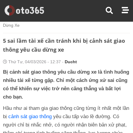
Trang Chủ
Mua Bán Xe
5 Sai Lầm Tài Xế Cần Tránh Khi Bị Cảnh Sát Giao Thông Yêu Cầu
Dừng Xe
5 sai lầm tài xế cần tránh khi bị cảnh sát giao
thông yêu cầu dừng xe
Thứ Tư, 04/03/2026 - 12:37 -
Ducht
Bị cảnh sát giao thông yêu cầu dừng xe là tình huống
nhiều tài xế từng gặp. Chỉ một cách ứng xử sai cũng
có thể khiến sự việc trở nên căng thẳng và bất lợi
cho bạn.
Hầu như ai tham gia giao thông cũng từng ít nhất một lần
bị
cảnh sát giao thông
yêu cầu tấp vào lề đường. Có
người chỉ bị nhắc nhở, có người nhận biên bản xử phạt,