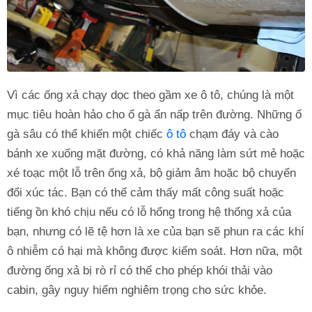
Vì các ống xả chạy dọc theo gầm xe ô tô, chúng là một
mục tiêu hoàn hảo cho ổ gà ẩn nấp trên đường. Những ổ
gà sâu có thể khiến một chiếc
ô tô
chạm đáy và cào
bánh xe xuống mặt đường, có khả năng làm sứt mẻ hoặc
xé toạc một lỗ trên ống xả, bộ giảm âm hoặc bộ chuyển
đổi xúc tác. Bạn có thể cảm thấy mất công suất hoặc
tiếng ồn khó chịu nếu có lỗ hổng trong hệ thống xả của
bạn, nhưng có lẽ tệ hơn là xe của bạn sẽ phun ra các khí
ô nhiễm có hại mà không được kiểm soát. Hơn nữa, một
đường ống xả bị rò rỉ có thể cho phép khói thải vào
cabin, gây nguy hiểm nghiêm trọng cho sức khỏe.