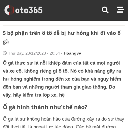
Trang Chủ
Chăm Sóc Xe
5 Bộ Phận Trên Ô Tô Dễ Bị Hư Hỏng Khi Đi Vào Ổ Gà
5 bộ phận trên ô tô dễ bị hư hỏng khi đi vào ổ
gà
Thứ Bảy, 23/12/2023 - 20:54 -
Hoangvv
Ổ gà thực sự là nỗi khiếp đảm của tất cả mọi người
và xe cộ, không riêng gì ô tô. Nó có khả năng gây ra
hư hỏng nghiêm trọng đến xe của bạn và nguy hiểm
đến bạn và những người tham gia giao thông. Do
vậy, hãy kiểm tra lốp xe, hệ
Ổ gà hình thành như thế nào?
Ổ gà là sự không hoàn hảo của đường xảy ra do sự thay
đổi thời tiết là ngoại lực tác động. Các bề mặt đường