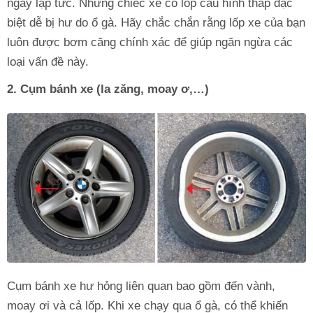
ngay lập tức. Những chiếc xe có lốp cấu hình thấp đặc
biệt dễ bị hư do ổ gà. Hãy chắc chắn rằng lốp xe của bạn
luôn được bơm căng chính xác để giúp ngăn ngừa các
loại vấn đề này.
2. Cụm bánh xe (la zăng, moay ơ,…)
Cụm bánh xe hư hỏng liên quan bao gồm đến vành,
moay ơi và cả lốp. Khi xe chạy qua ổ gà, có thể khiến