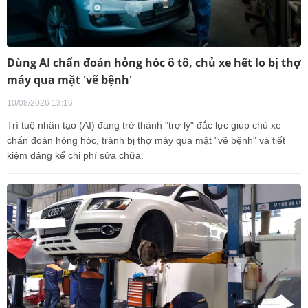
Dùng AI chẩn đoán hỏng hóc ô tô, chủ xe hết lo bị thợ
máy qua mặt 'vẽ bệnh'
10/08/2026 13:16
Trí tuệ nhân tạo (AI) đang trở thành "trợ lý" đắc lực giúp chủ xe
chẩn đoán hỏng hóc, tránh bị thợ máy qua mặt "vẽ bệnh" và tiết
kiệm đáng kể chi phí sửa chữa.