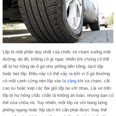
Lốp là một phần duy nhất của chiếc xe chạm xuống mặt
đường, do đó, không có gì ngạc nhiên khi chúng có thể
dễ bị hư hỏng do ổ gà như phồng bên hông, tách lốp
hoặc bẹt lốp. Điều này có thể xảy ra bởi vì ổ gà thường
có một cạnh cứng nén lốp vào
la zăng
khi va chạm, cắt
cao su hoặc kẹp các đai giữ lốp lại với nhau. Lái xe trên
lốp bị hư hỏng chắc chắn là không an toàn, nhưng bạn có
thể sửa chữa nó. Tuy nhiên, một lốp xe với bong bóng
phồng ngang hoặc lốp tách thì cần phải được thay thế