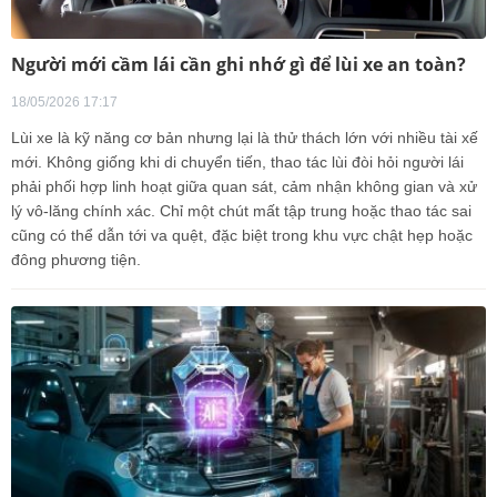
Người mới cầm lái cần ghi nhớ gì để lùi xe an toàn?
18/05/2026 17:17
Lùi xe là kỹ năng cơ bản nhưng lại là thử thách lớn với nhiều tài xế
mới. Không giống khi di chuyển tiến, thao tác lùi đòi hỏi người lái
phải phối hợp linh hoạt giữa quan sát, cảm nhận không gian và xử
lý vô-lăng chính xác. Chỉ một chút mất tập trung hoặc thao tác sai
cũng có thể dẫn tới va quệt, đặc biệt trong khu vực chật hẹp hoặc
đông phương tiện.