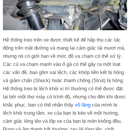
Hệ thống treo trên xe được thiết kế để hấp thụ các tác
động trên mặt đường và mang lại cảm giác lái mượt mà,
nhưng nó có giới hạn về mức độ va chạm có thể xử lý.
Các cú va chạm mạnh vào ổ gà có thể gây ra một loạt
các vấn đề, bao gồm sai lệch, các khớp liên kết bị hỏng
và giảm chấn (Shock) hoặc thanh chống (Strut) bị hỏng.
Hệ thống treo bị lệch khỏi vị trí thường có thể được đặt
lại bởi một thợ máy có trình độ, nhưng cho đến khi được
khắc phục, bạn có thể nhận thấy
vô lăng
của mình bị
lệch khỏi trung tâm, xe của bạn bị kéo về một hướng,
cảm giác lỏng lẻo và lốp xe của bạn bị mòn không đều.
Rung và âm thanh bất thường, tay lái lỏng lẻo, chất