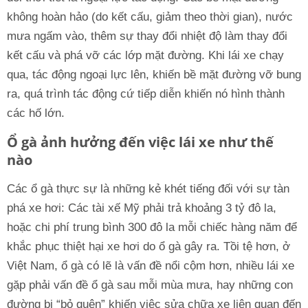
không hoàn hảo (do kết cấu, giảm theo thời gian), nước
mưa ngấm vào, thêm sự thay đổi nhiệt độ làm thay đổi
kết cấu và phá vỡ các lớp mặt đường. Khi lái xe chạy
qua, tác động ngoại lực lên, khiến bề mặt đường vỡ bung
ra, quá trình tác động cứ tiếp diễn khiến nó hình thành
các hố lớn.
Ổ gà ảnh hưởng đến việc lái xe như thế
nào
Các ổ gà thực sự là những kẻ khét tiếng đối với sự tàn
phá xe hơi: Các tài xế Mỹ phải trả khoảng 3 tỷ đô la,
hoặc chi phí trung bình 300 đô la mỗi chiếc hàng năm để
khắc phục thiệt hại xe hơi do ổ gà gây ra. Tồi tệ hơn, ở
Việt Nam, ổ gà có lẽ là vấn đề nổi cộm hơn, nhiều lái xe
gặp phải vấn đề ổ gà sau mỗi mùa mưa, hay những con
đường bị “bỏ quên” khiến việc sửa chữa xe liên quan đến