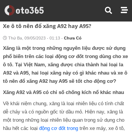
Trang Chủ
Hỏi Đáp Xe
Xe Ô Tô Nên Đổ Xăng A92 Hay A95?
Xe ô tô nên đổ xăng A92 hay A95?
Thứ Ba, 09/05/2023 - 01:13 -
Chưa Có
Xăng là một trong những nguyên liệu được sử dụng
phổ biến trên các loại động cơ đốt trong dùng cho xe
ô tô. Tại Việt Nam, xăng được chia thành hai loại la
A92 và A95, hai loại xăng này có gì khác nhau và xe ô
tô nên đổ xăng A92 hay A95 sẽ tốt cho động cơ?
Xăng A92 và A95 có chỉ số chống kích nổ khác nhau
Về khái niệm chung, xăng là loại nhiên liệu có tính chất
dễ cháy và có nguồn gốc từ dầu mỏ. Hiện nay, xăng là
một trong những loại nhiên liệu quan trọng sử dụng cho
hầu hết các loại
động cơ đốt trong
trên xe máy, xe ô tô,