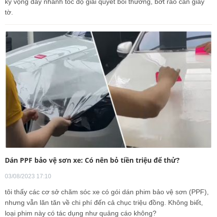
kỳ vọng đẩy nhanh tốc độ giải quyết bồi thường, bớt rào cản giấy
tờ.
Dán PPF bảo vệ sơn xe: Có nên bỏ tiền triệu để thử?
03/08/2023 17:10
tôi thấy các cơ sở chăm sóc xe có gói dán phim bảo vệ sơn (PPF),
nhưng vẫn lăn tăn về chi phí đến cả chục triệu đồng. Không biết,
loại phim này có tác dụng như quảng cáo không?