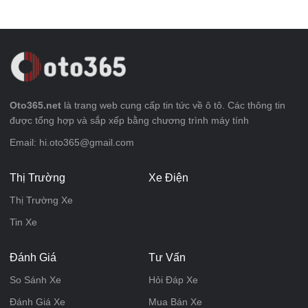
Oto365.net
là trang web cung cấp tin tức về ô tô. Các thông tin
được tổng hợp và sắp xếp bằng chương trình máy tính
Email: hi.oto365@gmail.com
Thị Trường
Xe Điện
Thị Trường Xe
Tin Xe
Đánh Giá
Tư Vấn
So Sánh Xe
Hỏi Đáp Xe
Đánh Giá Xe
Mua Bán Xe