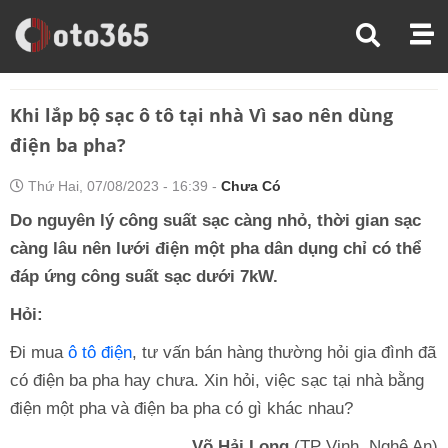
Trang Chủ
Hỏi Đáp Xe
Khi Lắp Bộ Sạc Ô Tô Tại Nhà Vì Sao Nên Dùng Điện Ba Pha?
Khi lắp bộ sạc ô tô tại nhà Vì sao nên dùng
điện ba pha?
Thứ Hai, 07/08/2023 - 16:39 -
Chưa Có
Do nguyên lý công suất sạc càng nhỏ, thời gian sạc
càng lâu nên lưới điện một pha dân dụng chỉ có thể
đáp ứng công suất sạc dưới 7kW.
Hỏi:
Đi mua
ô tô điện
, tư vấn bán hàng thường hỏi gia đình đã
có điện ba pha hay chưa. Xin hỏi, việc sạc tại nhà bằng
điện một pha và điện ba pha có gì khác nhau?
Võ Hải Long
(TP Vinh, Nghệ An)