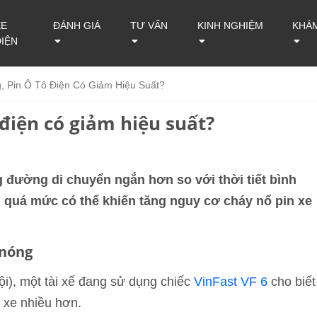
XE
ĐÁNH GIÁ
TƯ VẤN
KINH NGHIỆM
KHÁ
ĐIỆN
g, Pin Ô Tô Điện Có Giảm Hiệu Suất?
 điện có giảm hiệu suất?
 đường di chuyển ngắn hơn so với thời tiết bình
 quá mức có thể khiến tăng nguy cơ cháy nổ pin xe
 nóng
, một tài xế đang sử dụng chiếc
VinFast VF 6
cho biết
c xe nhiều hơn.