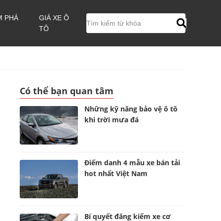
M PHÁ
GIÁ XE Ô
TÔ
Có thể bạn quan tâm
Những kỹ năng bảo vệ ô tô
khi trời mưa đá
Điểm danh 4 mẫu xe bán tải
hot nhất Việt Nam
Bí quyết đăng kiểm xe cơ