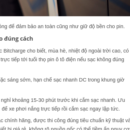
óng để đảm bảo an toàn cũng như giữ độ bền cho pin.
o đúng cách
itcharge cho biết, mùa hè, nhiệt độ ngoài trời cao, có
ực tiếp tới tuổi thọ pin ô tô điện nếu sạc không đúng
hoặc sáng sớm, hạn chế sạc nhanh DC trong khung giờ
 nghỉ khoảng 15-30 phút trước khi cắm sạc nhanh. Ưu
 để xe phơi nắng trực tiếp rồi cắm sạc ngay lập tức.
ạc chính hãng, được thi công đúng tiêu chuẩn kỹ thuật v
iết bị giá rẻ, không rõ nguồn gốc có thể tiềm ẩn nguy cơ