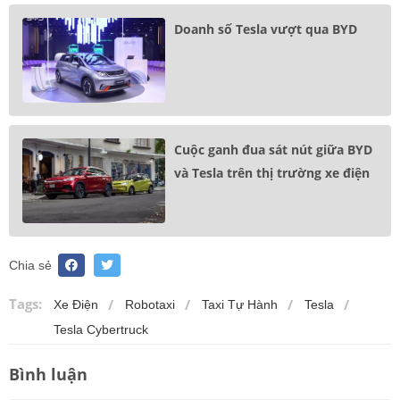
Doanh số Tesla vượt qua BYD
Cuộc ganh đua sát nút giữa BYD
và Tesla trên thị trường xe điện
Chia sẻ
Tags:
Xe Điện
Robotaxi
Taxi Tự Hành
Tesla
Tesla Cybertruck
Bình luận