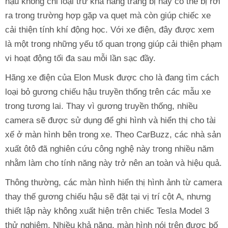
hậu không chỉ loại trừ khả năng trang bị này có thể bị rơi
ra trong trường hợp gặp va quẹt mà còn giúp chiếc xe
cải thiện tính khí động học. Với xe điện, đây được xem
là một trong những yếu tố quan trọng giúp cải thiện phạm
vi hoạt động tối đa sau mỗi lần sạc đầy.
Hãng xe điện của Elon Musk được cho là đang tìm cách
loại bỏ gương chiếu hậu truyền thống trên các mẫu xe
trong tương lai. Thay vì gương truyền thống, nhiều
camera sẽ được sử dụng để ghi hình và hiển thị cho tài
xế ở màn hình bên trong xe. Theo CarBuzz, các nhà sản
xuất ôtô đã nghiên cứu công nghệ này trong nhiều năm
nhằm làm cho tính năng này trở nên an toàn và hiệu quả.
Thông thường, các màn hình hiển thị hình ảnh từ camera
thay thế gương chiếu hậu sẽ đặt tại vị trí cột A, nhưng
thiết lập này không xuất hiện trên chiếc Tesla Model 3
thử nghiệm. Nhiều khả năng, màn hình nói trên được bố