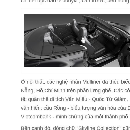
chi tiết độc đáo ở bodykit, cản trước, bên hông
Ở nội thất, các nghệ nhân Mulliner đã thêu bi
Nẵng, Hồ Chí Minh trên phần lưng ghế. Các côn
tế: quần thể di tích Văn Miếu - Quốc Tử Giám
văn hiến; cầu Rồng - biểu tượng văn hóa của 
Vietcombank - minh chứng của một thành phố H
Bên cạnh đó, dòng chữ "Skyline Collection" cũ