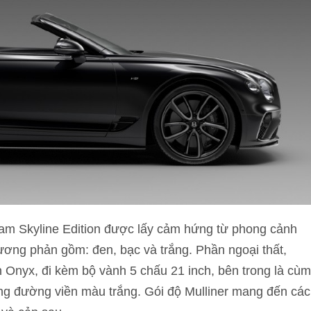
nam Skyline Edition được lấy cảm hứng từ phong cảnh
ương phản gồm: đen, bạc và trắng. Phần ngoại thất,
 Onyx, đi kèm bộ vành 5 chấu 21 inch, bên trong là cùm
g đường viền màu trắng. Gói độ Mulliner mang đến các