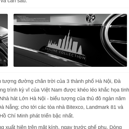
 và cản sau.
ểu tượng đường chân trời của 3 thành phố Hà Nội, Đà
g trình kỳ vĩ của Việt Nam được khéo léo khắc họa tin
, Nhà hát Lớn Hà Nội - biểu tượng của thủ đô ngàn năm
Đà Nẵng; cho tới các tòa nhà Bitexco, Landmark 81 và
ồ Chí Minh phát triển bậc nhất.
ng xuất hiện trên mặt kính, ngay trước ghế phụ. Dòng