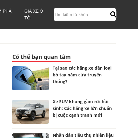
M PHÁ
GIÁ XE Ô
TÔ
Có thể bạn quan tâm
Tại sao các hãng xe dần loại
bỏ tay nắm cửa truyền
thống?
Xe SUV khung gầm rời hồi
sinh: Các hãng xe lớn chuẩn
bị cuộc cạnh tranh mới
Nhãn dán tiêu thụ nhiên liệu