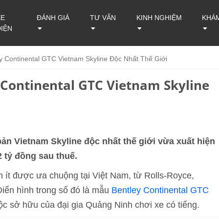
XE
ĐÁNH GIÁ
TƯ VẤN
KINH NGHIỆM
KHÁ
ĐIỆN
ey Continental GTC Vietnam Skyline Độc Nhất Thế Giới
 Continental GTC Vietnam Skyline
ản Vietnam Skyline độc nhất thế giới vừa xuất hiện
2 tỷ đồng sau thuế.
n ít được ưa chuộng tại Việt Nam, từ Rolls-Royce,
iển hình trong số đó là mẫu
Bentley Continental GTC
ộc sở hữu của đại gia Quảng Ninh chơi xe có tiếng.