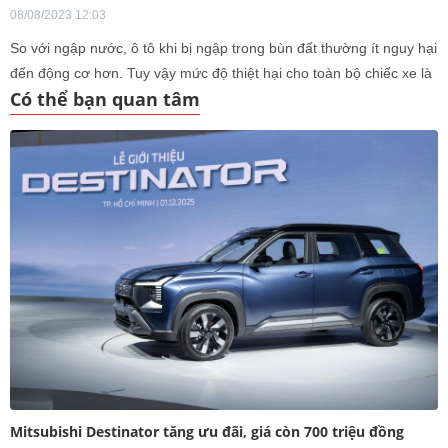
08/08/2023 12:03
So với ngập nước, ô tô khi bị ngập trong bùn đất thường ít nguy hại
đến động cơ hơn. Tuy vậy mức độ thiệt hại cho toàn bộ chiếc xe là
Có thể bạn quan tâm
khó lường hơn rất nhiều.
Mitsubishi Destinator tăng ưu đãi, giá còn 700 triệu đồng