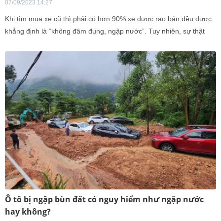
07/09/2023 14:27
Khi tìm mua xe cũ thì phải có hơn 90% xe được rao bán đều được
khẳng định là “không đâm đụng, ngập nước”. Tuy nhiên, sự thật
như thế nào thì… chỉ có chủ xe và thợ mới biết. Với mong muốn
giúp Quý độc giả có thể đưa ra quyết định đúng đắn khi chọn mua
ô tô cũ, danhgiaXe sẽ mách bạn cách nhận biết xe thủy kích chính
xác nhất, hãy cùng tìm hiểu qua bài viết dưới đây nhé!
Ô tô bị ngập bùn đất có nguy hiểm như ngập nước
hay không?