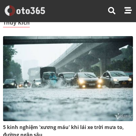
Trang Chủ
Thuỷ Kích
Thuỷ Kích
5 kinh nghiệm 'xương máu' khi lái xe trời mưa to,
đường ngập sâu