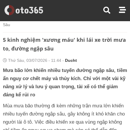
Trang Chủ
Mua Bán Xe
5 Kinh Nghiệm 'xương Máu' Khi Lái Xe Trời Mưa To, Đường Ngập
Sâu
5 kinh nghiệm 'xương máu' khi lái xe trời mưa
to, đường ngập sâu
Thứ Sáu, 03/07/2026 - 11:44 -
Ducht
Mưa bão lớn khiến nhiều tuyến đường ngập sâu, tiềm
ẩn nguy cơ chết máy và thủy kích. Chỉ với một vài kỹ
năng xử lý và lưu ý quan trọng, tài xế có thể giảm
đáng kể rủi ro
Mùa mưa bão thường đi kèm những trận mưa lớn khiến
nhiều tuyến đường ngập sâu, gây không ít khó khăn cho
người lái ô tô. Việc điều khiển xe qua vùng ngập không