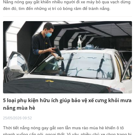
Nắng nóng gay gắt khiến nhiều người đi xe máy bỏ qua vạch dừng
đèn đỏ, tìm đến những vị trí có bóng râm để tránh nắng.
5 loại phụ kiện hữu ích giúp bảo vệ xế cưng khỏi mưa
nắng mùa hè
25/05/2026 09:52
Thời tiết nắng nóng gay gắt xen lẫn mưa rào mùa hè khiến ô tô
nhanh xuống cấp nội, ngoại thất. Vì vậy, nhiều chủ xe chọn trang bị