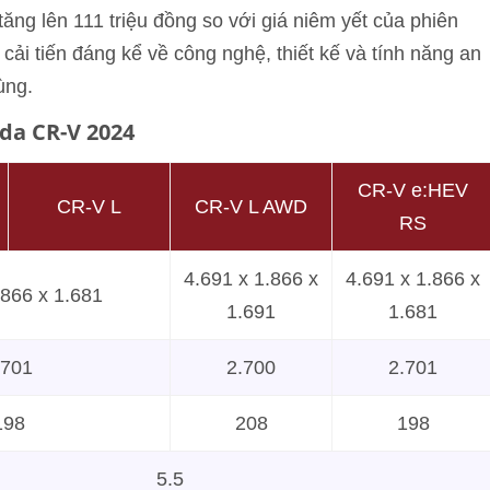
ng lên 111 triệu đồng so với giá niêm yết của phiên
ải tiến đáng kể về công nghệ, thiết kế và tính năng an
ùng.
da CR-V 2024
CR-V e:HEV
CR-V L
CR-V L AWD
RS
4.691 x 1.866 x
4.691 x 1.866 x
.866 x 1.681
1.691
1.681
.701
2.700
2.701
198
208
198
5.5