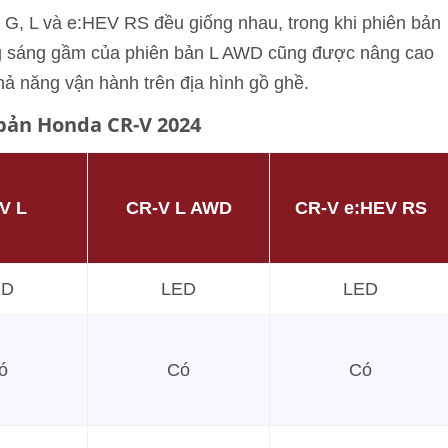
 G, L và e:HEV RS đều giống nhau, trong khi phiên bản
g sáng gầm của phiên bản L AWD cũng được nâng cao
hả năng vận hành trên địa hình gồ ghề.
 bản Honda CR-V 2024
V L
CR-V L AWD
CR-V e:HEV RS
ED
LED
LED
ó
Có
Có