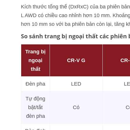
Kích thước tổng thể (DxRxC) của ba phiên bản
L AWD có chiều cao nhỉnh hơn 10 mm. Khoản
hơn 10 mm so với ba phiên bản còn lại, tăng k
So sánh trang bị ngoại thất các phiên
Trang bị
ngoại
CR-V G
CR-
thất
Đèn pha
LED
L
Tự động
bật/tắt
Có
C
đèn pha