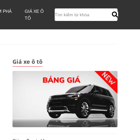
M PHÁ
GIÁ XE Ô
TÔ
Giá xe ô tô