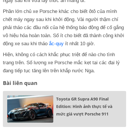
ngay sau khi vừa lấy thức ăn mang đi.
Phần lớn chủ xe Porsche khác cho biết ôtô của mình
chết máy ngay sau khi khởi động. Vài người thậm chí
phải tháo các đầu nối của hệ thống báo động để cố gắng
vô hiệu hóa hoàn toàn. Số ít cho biết đã thành công khởi
động xe sau khi tháo
ắc-quy
ít nhất 10 giờ.
Hiện, không có cách khắc phục triệt để nào cho tình
trạng trên. Số lượng xe Porsche mắc kẹt tại các đại lý
đang tiếp tục tăng lên trên khắp nước Nga.
Bài liên quan
Toyota GR Supra A90 Final
Edition: Hình ảnh thực tế và
mức giá vượt Porsche 911