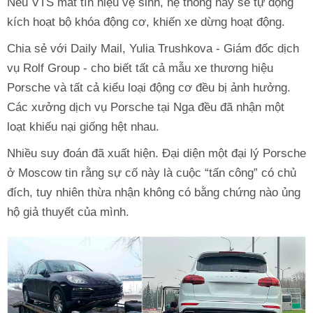
Nếu VTS mất tín hiệu vệ sinh, hệ thống này sẽ tự động
kích hoạt bộ khóa động cơ, khiến xe dừng hoạt động.
Chia sẻ với Daily Mail, Yulia Trushkova - Giám đốc dịch
vụ Rolf Group - cho biết tất cả mẫu xe thương hiệu
Porsche và tất cả kiểu loại động cơ đều bị ảnh hưởng.
Các xưởng dịch vụ Porsche tại Nga đều đã nhận một
loạt khiếu nại giống hệt nhau.
Nhiều suy đoán đã xuất hiện. Đại diện một đại lý Porsche
ở Moscow tin rằng sự cố này là cuộc “tấn công” có chủ
đích, tuy nhiên thừa nhận không có bằng chứng nào ủng
hộ giả thuyết của mình.