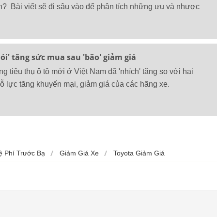
n? Bài viết sẽ đi sâu vào để phân tích những ưu và nhược
 lói' tăng sức mua sau 'bão' giảm giá
ng tiêu thụ ô tô mới ở Việt Nam đã 'nhích' tăng so với hai
ỗ lực tăng khuyến mại, giảm giá của các hãng xe.
ệ Phí Trước Bạ
Giảm Giá Xe
Toyota Giảm Giá