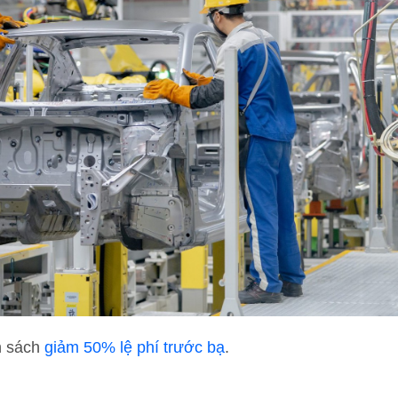
h sách
giảm 50% lệ phí trước bạ
.