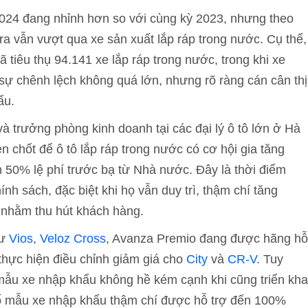
024 đang nhỉnh hơn so với cùng kỳ 2023, nhưng theo
a vẫn vượt qua xe sản xuất lắp ráp trong nước. Cụ thể,
tiêu thụ 94.141 xe lắp ráp trong nước, trong khi xe
sự chênh lệch không quá lớn, nhưng rõ ràng cán cân thị
ẩu.
à trưởng phòng kinh doanh tại các đại lý ô tô lớn ở Hà
en chốt để ô tô lắp ráp trong nước có cơ hội gia tăng
m 50% lệ phí trước bạ từ Nhà nước. Đây là thời điểm
nh sách, đặc biệt khi họ vẫn duy trì, thậm chí tăng
 nhằm thu hút khách hàng.
hư
Vios
,
Veloz Cross
, Avanza Premio đang được hãng hỗ
 thực hiện điều chỉnh giảm giá cho
City
và
CR-V
. Tuy
 mẫu xe nhập khẩu không hề kém cạnh khi cũng triển kha
ố mẫu xe nhập khẩu thậm chí được hỗ trợ đến 100%