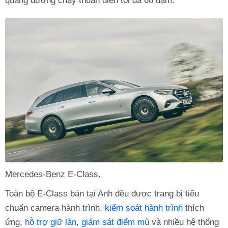
quãng đường chạy thuần điện tối đa 68 dặm.
Mercedes-Benz E-Class.
Toàn bộ E-Class bán tại Anh đều được trang bị tiêu
chuẩn camera hành trình,
kiểm soát hành trình
thích
ứng,
hỗ trợ giữ làn
,
giám sát điểm mù
và nhiều hệ thống