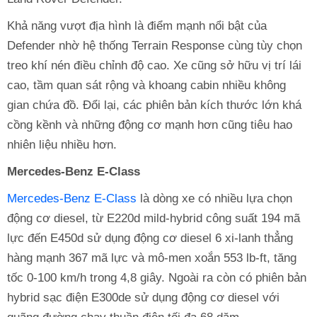
Khả năng vượt địa hình là điểm mạnh nổi bật của
Defender nhờ hệ thống Terrain Response cùng tùy chọn
treo khí nén điều chỉnh độ cao. Xe cũng sở hữu vị trí lái
cao, tầm quan sát rộng và khoang cabin nhiều không
gian chứa đồ. Đổi lại, các phiên bản kích thước lớn khá
cồng kềnh và những động cơ mạnh hơn cũng tiêu hao
nhiên liệu nhiều hơn.
Mercedes-Benz E-Class
Mercedes-Benz E-Class
là dòng xe có nhiều lựa chọn
động cơ diesel, từ E220d mild-hybrid công suất 194 mã
lực đến E450d sử dụng động cơ diesel 6 xi-lanh thẳng
hàng mạnh 367 mã lực và mô-men xoắn 553 lb-ft, tăng
tốc 0-100 km/h trong 4,8 giây. Ngoài ra còn có phiên bản
hybrid sạc điện E300de sử dụng động cơ diesel với