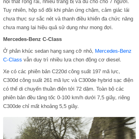
nội thất rộng rãi, nhiều trang bị và đủ chỗ cho 7 người.
Tuy nhiên, hộp số đôi khi phản ứng chậm, cảm giác lái
chưa thực sự sắc nét và thanh điều khiển đa chức năng
chưa mang lại hiệu quả sử dụng như mong đợi.
Mercedes-Benz C-Class
Ở phân khúc sedan hạng sang cỡ nhỏ,
Mercedes-Benz
C-Class
vẫn duy trì nhiều lựa chọn động cơ diesel.
Xe có các phiên bản C220d công suất 197 mã lực,
C300d công suất 261 mã lực và C300de hybrid sạc điện
có thể di chuyển thuần điện tới 72 dặm. Toàn bộ các
phiên bản đều tăng tốc 0-100 km/h dưới 7,5 giây, riêng
C300de chỉ mất khoảng 5,5 giây.