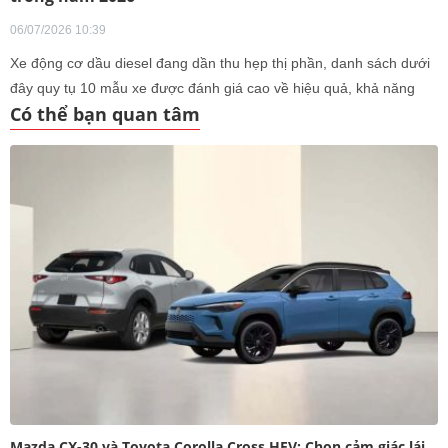
06/07/2026 10:39
Xe động cơ dầu diesel đang dần thu hẹp thị phần, danh sách dưới
đây quy tụ 10 mẫu xe được đánh giá cao về hiệu quả, khả năng
Có thể bạn quan tâm
vận hành và tính thực dụng.
Mazda CX-30 và Toyota Corolla Cross HEV: Chọn cảm giác lái