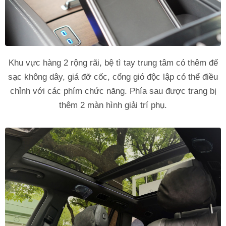
Khu vực hàng 2 rộng rãi, bệ tì tay trung tâm có thêm đế
sạc không dây, giá đỡ cốc, cổng gió độc lập có thể điều
chỉnh với các phím chức năng. Phía sau được trang bị
thêm 2 màn hình giải trí phụ.