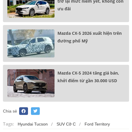
trở lại mức niêm yết, không còn
ưu đãi
Mazda CX-5 2026 xuất hiện trên
đường phố Mỹ
Mazda CX-5 2024 tăng giá bán,
khởi điểm từ gần 30.000 USD
Chia sẻ
Tags:
Hyundai Tucson
SUV Cỡ C
Ford Territory