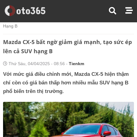
Trang Chủ
Tin Xe
Mazda CX-5 Bất Ngờ Giảm Giá Mạnh, Tạo Sức Ép Lên Cả SUV
Hạng B
Mazda CX-5 bất ngờ giảm giá mạnh, tạo sức ép
lên cả SUV hạng B
Thứ Sáu, 04/04/2025 - 08:56 -
Tienkm
Với mức giá điều chỉnh mới, Mazda CX-5 hiện thậm
chí còn có giá bán thấp hơn nhiều mẫu SUV hạng B
phổ biến trên thị trường.