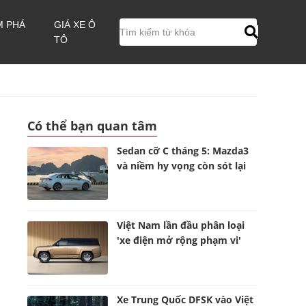
M PHÁ
GIÁ XE Ô
TÔ
Có thể bạn quan tâm
Sedan cỡ C tháng 5: Mazda3
và niềm hy vọng còn sót lại
Việt Nam lần đầu phân loại
'xe điện mở rộng phạm vi'
Xe Trung Quốc DFSK vào Việt