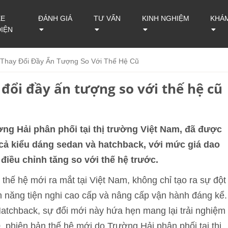
XE
ĐÁNH GIÁ
TƯ VẤN
KINH NGHIỆM
KHÁ
ĐIỆN
Thay Đổi Đầy Ấn Tượng So Với Thế Hệ Cũ
đổi đầy ấn tượng so với thế hệ cũ
ng Hải phân phối tại thị trường Việt Nam, đã được
 cả kiểu dáng sedan và hatchback, với mức giá dao
điều chỉnh tăng so với thế hệ trước.
thế hệ mới ra mắt tại Việt Nam, không chỉ tạo ra sự đột
h năng tiện nghi cao cấp và nâng cấp vận hành đáng kể.
tchback, sự đổi mới này hứa hẹn mang lại trải nghiệm
, phiên bản thế hệ mới do Trường Hải phân phối tại thị