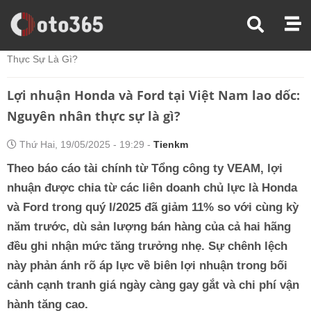
Trang Chủ
Thị Trường Xe
Lợi Nhuận Honda Và Ford Tại Việt Nam Lao Dốc: Nguyên Nhân
Thực Sự Là Gì?
Lợi nhuận Honda và Ford tại Việt Nam lao dốc:
Nguyên nhân thực sự là gì?
Thứ Hai, 19/05/2025 - 19:29 -
Tienkm
Theo báo cáo tài chính từ Tổng công ty VEAM, lợi
nhuận được chia từ các liên doanh chủ lực là Honda
và Ford trong quý I/2025 đã giảm 11% so với cùng kỳ
năm trước, dù sản lượng bán hàng của cả hai hãng
đều ghi nhận mức tăng trưởng nhẹ. Sự chênh lệch
này phản ánh rõ áp lực về biên lợi nhuận trong bối
cảnh cạnh tranh giá ngày càng gay gắt và chi phí vận
hành tăng cao.