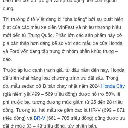
bào mòn bởi áp lực giá và sự đa dạng hóa của nguồn
cung.
Thị trường ô tô Việt đang bị "pha loãng" bởi sự xuất hiện
ồ ạt của các mẫu xe điện VinFast và nhiều thương hiệu
mới đến từ Trung Quốc. Phần lớn các sản phẩm này có
giá bán thấp hơn đáng kể so với các mẫu xe của Honda
và Ford vốn đang tập trung ở nhóm phân khúc trung –
cao.
Trước áp lực cạnh tranh giá, từ đầu năm đến nay, Honda
đã triển khai hàng loạt chương trình ưu đãi sâu. Trong
đó, mẫu sedan cỡ B bán chạy nhất năm 2024
Honda City
(giá niêm yết 499 – 569 triệu đồng) được hỗ trợ 50% lệ
phí trước bạ, tương đương mức giảm từ 25 đến 28 triệu
đồng. Tương tự, hai mẫu xe gầm cao là HR-V (699 – 871
triệu đồng) và
BR-V
(661 – 705 triệu đồng) cũng được ưu
đãi ở mức 33 – 43 triệu đồng, tùy phiên bản.