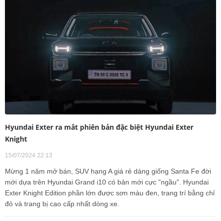
Hyundai Exter ra mắt phiên bản đặc biệt Hyundai Exter
Knight
15/07/2024 22:13
Mừng 1 năm mở bán, SUV hạng A giá rẻ dáng giống Santa Fe đời
mới dựa trên Hyundai Grand i10 có bản mới cực "ngầu". Hyundai
Exter Knight Edition phần lớn được sơn màu đen, trang trí bằng chỉ
đỏ và trang bị cao cấp nhất dòng xe.