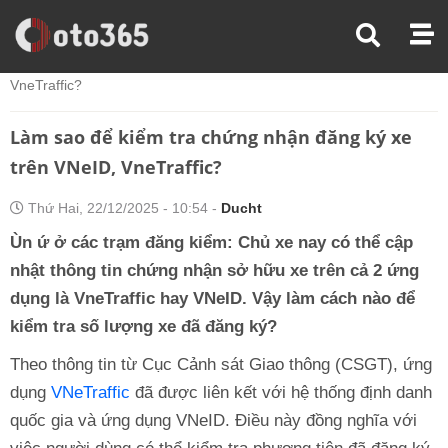
Trang Chủ
Tin Xe
Làm Sao Để Kiểm Tra Chứng Nhận Đăng Ký Xe Trên VNeID,
VneTraffic?
Làm sao để kiểm tra chứng nhận đăng ký xe
trên VNeID, VneTraffic?
Thứ Hai, 22/12/2025 - 10:54 -
Ducht
Ùn ứ ở các trạm đăng kiểm: Chủ xe nay có thể cập
nhật thông tin chứng nhận sở hữu xe trên cả 2 ứng
dụng là VneTraffic hay VNeID. Vậy làm cách nào để
kiểm tra số lượng xe đã đăng ký?
Theo thông tin từ Cục Cảnh sát Giao thông (CSGT), ứng
dụng
VNeTraffic
đã được liên kết với hệ thống định danh
quốc gia và ứng dụng VNeID. Điều này đồng nghĩa với