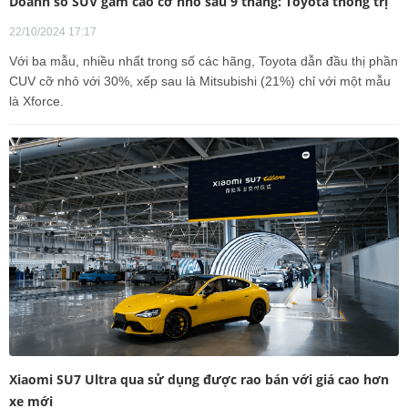
Doanh số SUV gầm cao cỡ nhỏ sau 9 tháng: Toyota thống trị
22/10/2024 17:17
Với ba mẫu, nhiều nhất trong số các hãng, Toyota dẫn đầu thị phần
CUV cỡ nhỏ với 30%, xếp sau là Mitsubishi (21%) chỉ với một mẫu
là Xforce.
Xiaomi SU7 Ultra qua sử dụng được rao bán với giá cao hơn
xe mới