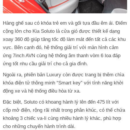
Hàng ghế sau có khóa trẻ em và gối tựa đầu êm ái. Điểm
cộng lớn cho Kia Soluto là cửa gió được thiết kế dạng
xoay 360 độ giúp tăng tốc độ làm mát đến tất cả các khu
vực. Bên cạnh đó, hệ thống giải trí với màn hình cảm
ứng 7inch AVN cùng hệ thống âm thanh vòm 6 loa đáp
ứng tốt nhu cầu giải trí cho cả gia đình.
Ngoài ra, phiên bản Luxury còn được trang bị thêm chìa
khóa điện tử thông minh “Smart key” với tính năng khởi
động xe và hệ thống điều hòa từ xa.
Đặc biệt, Soluto có khoang hành lý lên đến 475 lít với
cốp mở điện, rộng rãi nhất trong phân khúc, có thể chứa
khoảng 3 chiếc va-li cùng nhiều hành lý khác, phù hợp
cho những chuyến hành trình dài.