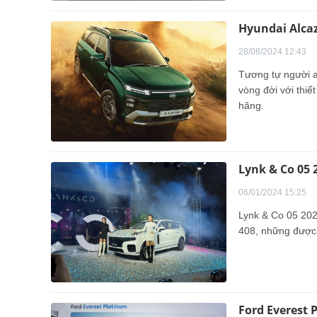
Hyundai Alcaz
28/08/2024 12:43
Tương tự người a
vòng đời với thiế
hãng.
Lynk & Co 05 
06/01/2024 15:25
Lynk & Co 05 202
408, những được 
Ford Everest 