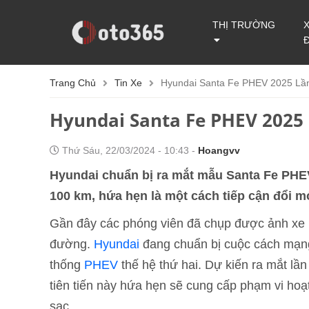
THỊ TRƯỜNG
Trang Chủ
Tin Xe
Hyundai Santa Fe PHEV 2025 Lầ
Hyundai Santa Fe PHEV 2025 
Thứ Sáu, 22/03/2024 - 10:43 -
Hoangvv
Hyundai chuẩn bị ra mắt mẫu Santa Fe PHEV
100 km, hứa hẹn là một cách tiếp cận đổi mớ
Gần đây các phóng viên đã chụp được ảnh xe
đường.
Hyundai
đang chuẩn bị cuộc cách mạng 
thống
PHEV
thế hệ thứ hai. Dự kiến ra mắt lầ
tiên tiến này hứa hẹn sẽ cung cấp phạm vi hoạ
sạc.