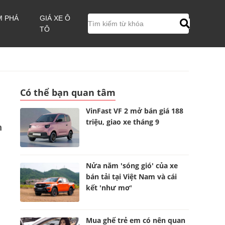
M PHÁ
GIÁ XE Ô
TÔ
Có thể bạn quan tâm
VinFast VF 2 mở bán giá 188
triệu, giao xe tháng 9
n
Nửa năm 'sóng gió' của xe
bán tải tại Việt Nam và cái
kết 'như mơ'
Mua ghế trẻ em có nên quan