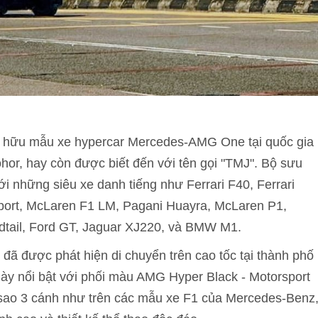
sở hữu mẫu xe hypercar Mercedes-AMG One tại quốc gia
Johor, hay còn được biết đến với tên gọi "TMJ". Bộ sưu
ới những siêu xe danh tiếng như Ferrari F40, Ferrari
Sport, McLaren F1 LM, Pagani Huayra, McLaren P1,
tail, Ford GT, Jaguar XJ220, và BMW M1.
ã được phát hiện di chuyển trên cao tốc tại thành phố
ày nổi bật với phối màu AMG Hyper Black - Motorsport
 sao 3 cánh như trên các mẫu xe F1 của Mercedes-Benz