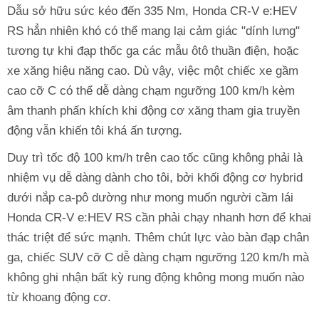
Dẫu sở hữu sức kéo đến 335 Nm, Honda CR-V e:HEV
RS hẳn nhiên khó có thể mang lại cảm giác "dính lưng"
tương tự khi đạp thốc ga các mẫu ôtô thuần điện, hoặc
xe xăng hiệu năng cao. Dù vậy, việc một chiếc xe gầm
cao cỡ C có thể dễ dàng chạm ngưỡng 100 km/h kèm
âm thanh phấn khích khi động cơ xăng tham gia truyền
động vẫn khiến tôi khá ấn tượng.
Duy trì tốc độ 100 km/h trên cao tốc cũng không phải là
nhiệm vụ dễ dàng dành cho tôi, bởi khối động cơ hybrid
dưới nắp ca-pô dường như mong muốn người cầm lái
Honda CR-V e:HEV RS cần phải chạy nhanh hơn để khai
thác triệt để sức mạnh. Thêm chút lực vào bàn đạp chân
ga, chiếc SUV cỡ C dễ dàng chạm ngưỡng 120 km/h mà
không ghi nhận bất kỳ rung động không mong muốn nào
từ khoang động cơ.