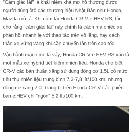
"Cảm giác lái" là khái niệm khá mơ hồ thường được
người dùng ôtô các thương hiệu Nhật Bản như Honda,
Mazda mô tả. Khi cầm lái Honda CR-V e:HEV RS, tôi
cho rằng "cảm giác lái" này chính là cách mà chiếc xe
phản hồi nhanh lẹ với thao tác trên vô lăng, hay cách
thân xe vững vàng khi cần chuyển làn trên cao tốc.
Vận hành mạnh mẽ là vậy, Honda CR-V e:HEV RS vẫn là
một mẫu xe hybrid tiết kiệm nhiên liệu. Honda cho biết
CR-V các bản thuần xăng sử dụng động cơ 1.5L có mức
tiêu thụ nhiên liệu trung bình 7,3-7,8 lít/100 km, nhưng
động cơ xăng 2.0L trang bị trên Honda CR-V các phiên
bản e:HEV chỉ "ngốn" 5,2 lít/100 km.