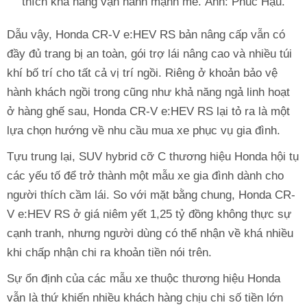
thích khả năng vận hành mạnh mẽ. Ảnh: Phúc Hậu.
Dẫu vậy, Honda CR-V e:HEV RS bản nâng cấp vẫn có
đầy đủ trang bị an toàn, gói trợ lái nâng cao và nhiều túi
khí bố trí cho tất cả vị trí ngồi. Riêng ở khoản bảo vệ
hành khách ngồi trong cũng như khả năng ngả linh hoạt
ở hàng ghế sau, Honda CR-V e:HEV RS lại tỏ ra là một
lựa chọn hướng về nhu cầu mua xe phục vụ gia đình.
Tựu trung lại, SUV hybrid cỡ C thương hiệu Honda hội tụ
các yếu tố để trở thành một mẫu xe gia đình dành cho
người thích cầm lái. So với mặt bằng chung, Honda CR-
V e:HEV RS ở giá niêm yết 1,25 tỷ đồng không thực sự
cạnh tranh, nhưng người dùng có thể nhận về khá nhiều
khi chấp nhận chi ra khoản tiền nói trên.
Sự ổn định của các mẫu xe thuộc thương hiệu Honda
vẫn là thứ khiến nhiều khách hàng chịu chi số tiền lớn