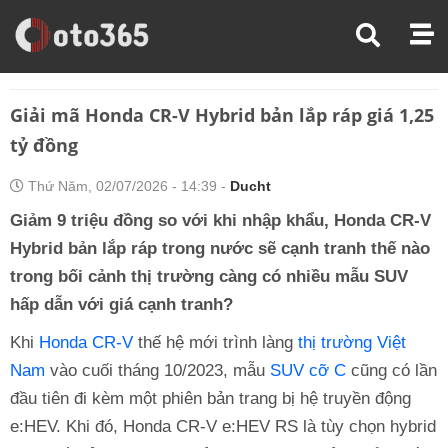
Trang Chủ
Tin Xe
Giải Mã Honda CR-V Hybrid Bản Lắp Ráp Giá 1,25 Tỷ Đồng
Giải mã Honda CR-V Hybrid bản lắp ráp giá 1,25
tỷ đồng
Thứ Năm, 02/07/2026 - 14:39 -
Ducht
Giảm 9 triệu đồng so với khi nhập khẩu, Honda CR-V
Hybrid bản lắp ráp trong nước sẽ cạnh tranh thế nào
trong bối cảnh thị trường càng có nhiều mẫu SUV
hấp dẫn với giá cạnh tranh?
Khi
Honda CR-V
thế hệ mới trình làng
thị trường Việt
Nam
vào cuối tháng 10/2023, mẫu
SUV cỡ C
cũng có lần
đầu tiên đi kèm một phiên bản trang bị hệ truyền động
e:HEV. Khi đó, Honda CR-V e:HEV RS là tùy chọn hybrid