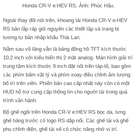
Honda CR-V e:HEV RS. Ảnh: Phúc Hậu.
Ngoài thay đổi nói trên, khoang lái Honda CR-V e:HEV
RS bản lắp ráp giữ nguyên các thiết lập và trang bị
tương tự bản nhập khẩu Thái Lan.
Nằm sau vô lăng vẫn là bảng đồng hồ TFT kích thước
10,2 inch với kiểu hiển thị 2 mặt analog. Màn hình giải trí
trung tâm kích thước 9 inch đặt nổi trên táp-lô, bao gồm
các phím bấm vật lý và phím xoay điều chỉnh âm lượng
bố trí trên viền. Phiên bản cao cấp nhất này còn có một
HUD hỗ trợ cung cấp thông tin cho người lái trong quá
trình vận hành.
Bộ ghế ngồi trên Honda CR-V e:HEV RS bọc da, lưng
ghế hàng trước có logo RS dập nổi. Các ghế lái và ghế
phụ chỉnh điện, ghế tài xế có chức năng nhớ vị trí.