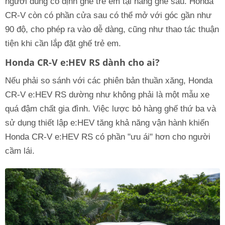
người dùng cố định ghế trẻ em tại hàng ghế sau. Honda
CR-V còn có phần cửa sau có thể mở với góc gần như
90 độ, cho phép ra vào dễ dàng, cũng như thao tác thuận
tiện khi cần lắp đặt ghế trẻ em.
Honda CR-V e:HEV RS dành cho ai?
Nếu phải so sánh với các phiên bản thuần xăng, Honda
CR-V e:HEV RS dường như không phải là một mẫu xe
quá đậm chất gia đình. Việc lược bỏ hàng ghế thứ ba và
sử dụng thiết lập e:HEV tăng khả năng vận hành khiến
Honda CR-V e:HEV RS có phần "ưu ái" hơn cho người
cầm lái.