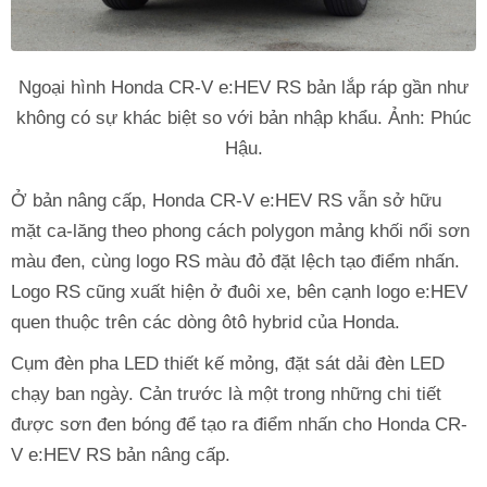
Ngoại hình Honda CR-V e:HEV RS bản lắp ráp gần như
không có sự khác biệt so với bản nhập khẩu. Ảnh: Phúc
Hậu.
Ở bản nâng cấp, Honda CR-V e:HEV RS vẫn sở hữu
mặt ca-lăng theo phong cách polygon mảng khối nổi sơn
màu đen, cùng logo RS màu đỏ đặt lệch tạo điểm nhấn.
Logo RS cũng xuất hiện ở đuôi xe, bên cạnh logo e:HEV
quen thuộc trên các dòng ôtô hybrid của Honda.
Cụm đèn pha LED thiết kế mỏng, đặt sát dải đèn LED
chạy ban ngày. Cản trước là một trong những chi tiết
được sơn đen bóng để tạo ra điểm nhấn cho Honda CR-
V e:HEV RS bản nâng cấp.