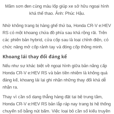
Mâm sơn đen cùng màu lốp giúp xe sở hữu ngoại hình
khá thể thao. Ảnh: Phúc Hậu.
Nhờ không trang bị hàng ghế thứ ba, Honda CR-V e:HEV
RS có một khoang chứa đồ phía sau khá rộng rãi. Trên
các phiên bản hybrid, cửa cốp sau là loại chỉnh điện, có
chức năng mở cốp rảnh tay và đóng cốp thông minh.
Khoang lái thay đổi đáng kể
Nếu như sự khác biệt về ngoại hình giữa bản nâng cấp
Honda CR-V e:HEV RS và bản tiền nhiệm là không quá
đáng kể, khoang lái lại ghi nhận những thay đổi khá dễ
nhận ra.
Thay vì cần số dạng thẳng hàng đặt tại bệ trung tâm,
Honda CR-V e:HEV RS bản lắp ráp nay trang bị hệ thống
chuyển số bằng nút bấm. Việc loại bỏ cần số kiểu truyền