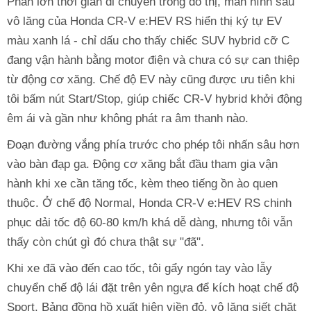
Phần lớn thời gian di chuyển trong đô thị, màn hình sau
vô lăng của Honda CR-V e:HEV RS hiển thị ký tự EV
màu xanh lá - chỉ dấu cho thấy chiếc SUV hybrid cỡ C
đang vận hành bằng motor điện và chưa có sự can thiệp
từ động cơ xăng. Chế độ EV này cũng được ưu tiên khi
tôi bấm nút Start/Stop, giúp chiếc CR-V hybrid khởi động
êm ái và gần như không phát ra âm thanh nào.
Đoạn đường vắng phía trước cho phép tôi nhấn sâu hơn
vào bàn đạp ga. Động cơ xăng bắt đầu tham gia vận
hành khi xe cần tăng tốc, kèm theo tiếng ồn ào quen
thuộc. Ở chế độ Normal, Honda CR-V e:HEV RS chinh
phục dải tốc độ 60-80 km/h khá dễ dàng, nhưng tôi vẫn
thấy còn chút gì đó chưa thật sự "đã".
Khi xe đã vào đến cao tốc, tôi gẩy ngón tay vào lẫy
chuyển chế độ lái đặt trên yên ngựa để kích hoạt chế độ
Sport. Bảng đồng hồ xuất hiện viền đỏ, vô lăng siết chặt