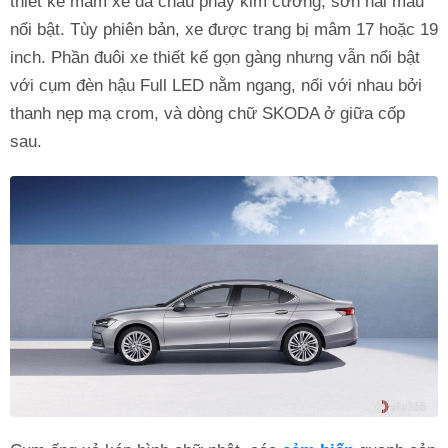
thiết kế mâm xe đa chấu phay kim cương, sơn hai màu
nổi bật. Tùy phiên bản, xe được trang bị mâm 17 hoặc 19
inch. Phần đuôi xe thiết kế gọn gàng nhưng vẫn nổi bật
với cụm đèn hậu Full LED nằm ngang, nối với nhau bởi
thanh nẹp mạ crom, và dòng chữ SKODA ở giữa cốp
sau.