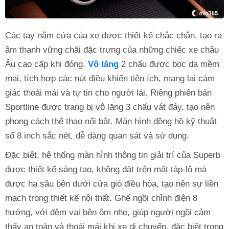
Các tay nắm cửa của xe được thiết kế chắc chắn, tạo ra
âm thanh vững chãi đặc trưng của những chiếc xe châu
Âu cao cấp khi đóng.
Vô lăng
2 chấu được bọc da mềm
mại, tích hợp các nút điều khiển tiện ích, mang lại cảm
giác thoải mái và tự tin cho người lái. Riêng phiên bản
Sportline được trang bị vô lăng 3 chấu vát đáy, tạo nên
phong cách thể thao nổi bật. Màn hình đồng hồ kỹ thuật
số 8 inch sắc nét, dễ dàng quan sát và sử dụng.
Đặc biệt, hệ thống màn hình thông tin giải trí của Superb
được thiết kế sáng tạo, không đặt trên mặt táp-lô mà
được hạ sâu bên dưới cửa gió điều hòa, tạo nên sự liền
mạch trong thiết kế nội thất. Ghế ngồi chỉnh điện 8
hướng, với đệm vai bên ôm nhẹ, giúp người ngồi cảm
thấy an toàn và thoải mái khi xe di chuyển, đặc biệt trong