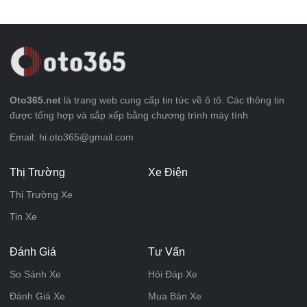
Oto365.net
là trang web cung cấp tin tức về ô tô. Các thông tin
được tổng hợp và sắp xếp bằng chương trình máy tính
Email: hi.oto365@gmail.com
Thị Trường
Xe Điện
Thị Trường Xe
Tin Xe
Đánh Giá
Tư Vấn
So Sánh Xe
Hỏi Đáp Xe
Đánh Giá Xe
Mua Bán Xe