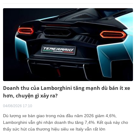
Doanh thu của Lamborghini tăng mạnh dù bán ít xe
hơn, chuyện gì xảy ra?
04/08/2026 17:10
Dù lượng xe bàn giao trong nửa đầu năm 2026 giảm 4,6%,
Lamborghini vẫn ghi nhận doanh thu tăng 7,4%. Kết quả này cho
thấy sức hút của thương hiệu siêu xe Italy vẫn rất lớn