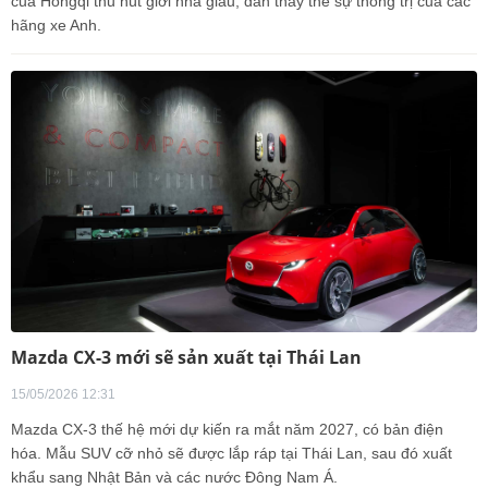
của Hongqi thu hút giới nhà giàu, dần thay thế sự thống trị của các
hãng xe Anh.
Mazda CX-3 mới sẽ sản xuất tại Thái Lan
15/05/2026 12:31
Mazda CX-3 thế hệ mới dự kiến ra mắt năm 2027, có bản điện
hóa. Mẫu SUV cỡ nhỏ sẽ được lắp ráp tại Thái Lan, sau đó xuất
khẩu sang Nhật Bản và các nước Đông Nam Á.