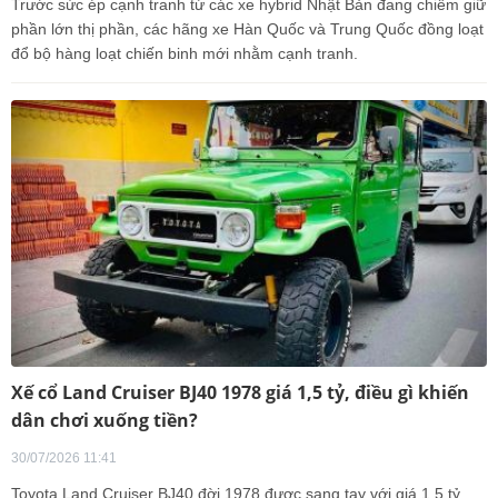
Trước sức ép cạnh tranh từ các xe hybrid Nhật Bản đang chiếm giữ
phần lớn thị phần, các hãng xe Hàn Quốc và Trung Quốc đồng loạt
đổ bộ hàng loạt chiến binh mới nhằm cạnh tranh.
Xế cổ Land Cruiser BJ40 1978 giá 1,5 tỷ, điều gì khiến
dân chơi xuống tiền?
30/07/2026 11:41
Toyota Land Cruiser BJ40 đời 1978 được sang tay với giá 1,5 tỷ