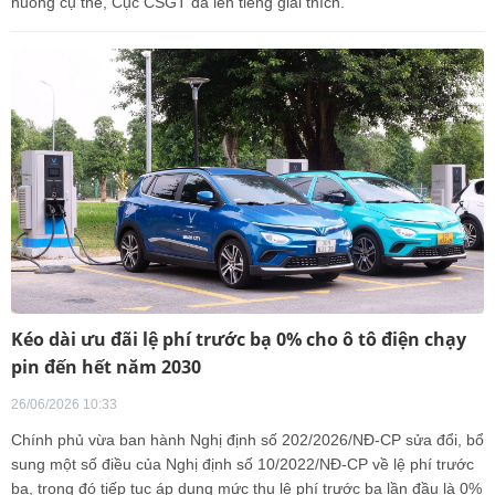
huống cụ thể, Cục CSGT đã lên tiếng giải thích.
Kéo dài ưu đãi lệ phí trước bạ 0% cho ô tô điện chạy
pin đến hết năm 2030
26/06/2026 10:33
Chính phủ vừa ban hành Nghị định số 202/2026/NĐ-CP sửa đổi, bổ
sung một số điều của Nghị định số 10/2022/NĐ-CP về lệ phí trước
bạ, trong đó tiếp tục áp dụng mức thu lệ phí trước bạ lần đầu là 0%