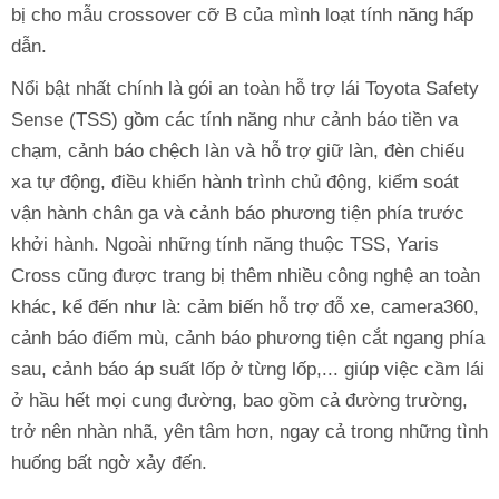
bị cho mẫu crossover cỡ B của mình loạt tính năng hấp
dẫn.
Nổi bật nhất chính là gói an toàn hỗ trợ lái Toyota Safety
Sense (TSS) gồm các tính năng như cảnh báo tiền va
chạm, cảnh báo chệch làn và hỗ trợ giữ làn, đèn chiếu
xa tự động, điều khiển hành trình chủ động, kiểm soát
vận hành chân ga và cảnh báo phương tiện phía trước
khởi hành. Ngoài những tính năng thuộc TSS, Yaris
Cross cũng được trang bị thêm nhiều công nghệ an toàn
khác, kể đến như là: cảm biến hỗ trợ đỗ xe, camera360,
cảnh báo điểm mù, cảnh báo phương tiện cắt ngang phía
sau, cảnh báo áp suất lốp ở từng lốp,... giúp việc cầm lái
ở hầu hết mọi cung đường, bao gồm cả đường trường,
trở nên nhàn nhã, yên tâm hơn, ngay cả trong những tình
huống bất ngờ xảy đến.