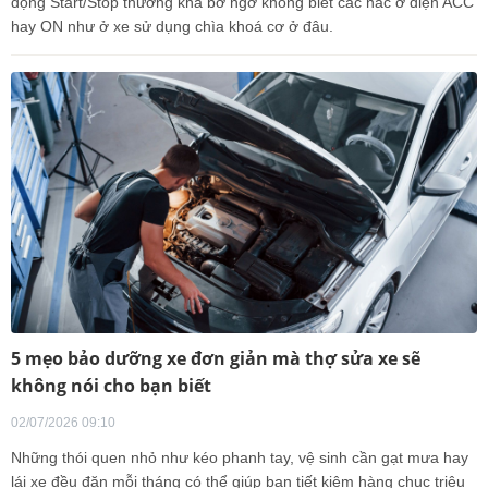
động Start/Stop thường khá bỡ ngỡ không biết các nấc ở điện ACC
hay ON như ở xe sử dụng chìa khoá cơ ở đâu.
5 mẹo bảo dưỡng xe đơn giản mà thợ sửa xe sẽ
không nói cho bạn biết
02/07/2026 09:10
Những thói quen nhỏ như kéo phanh tay, vệ sinh cần gạt mưa hay
lái xe đều đặn mỗi tháng có thể giúp bạn tiết kiệm hàng chục triệu