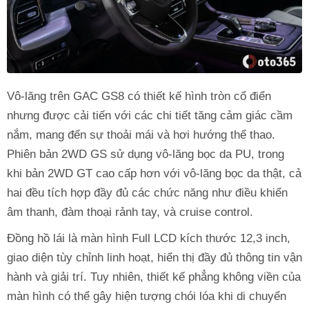
Vô-lăng trên GAC GS8 có thiết kế hình tròn cổ điển
nhưng được cải tiến với các chi tiết tăng cảm giác cầm
nắm, mang đến sự thoải mái và hơi hướng thể thao.
Phiên bản 2WD GS sử dụng vô-lăng bọc da PU, trong
khi bản 2WD GT cao cấp hơn với vô-lăng bọc da thật, cả
hai đều tích hợp đầy đủ các chức năng như điều khiển
âm thanh, đàm thoại rảnh tay, và cruise control.
Đồng hồ lái là màn hình Full LCD kích thước 12,3 inch,
giao diện tùy chỉnh linh hoạt, hiển thị đầy đủ thông tin vận
hành và giải trí. Tuy nhiên, thiết kế phẳng không viền của
màn hình có thể gây hiện tượng chói lóa khi di chuyển