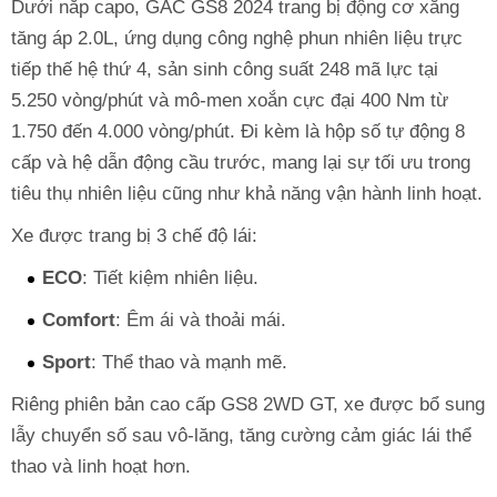
Dưới nắp capo, GAC GS8 2024 trang bị động cơ xăng
tăng áp 2.0L, ứng dụng công nghệ phun nhiên liệu trực
tiếp thế hệ thứ 4, sản sinh công suất 248 mã lực tại
5.250 vòng/phút và mô-men xoắn cực đại 400 Nm từ
1.750 đến 4.000 vòng/phút. Đi kèm là hộp số tự động 8
cấp và hệ dẫn động cầu trước, mang lại sự tối ưu trong
tiêu thụ nhiên liệu cũng như khả năng vận hành linh hoạt.
Xe được trang bị 3 chế độ lái:
ECO
: Tiết kiệm nhiên liệu.
Comfort
: Êm ái và thoải mái.
Sport
: Thể thao và mạnh mẽ.
Riêng phiên bản cao cấp GS8 2WD GT, xe được bổ sung
lẫy chuyển số sau vô-lăng, tăng cường cảm giác lái thể
thao và linh hoạt hơn.