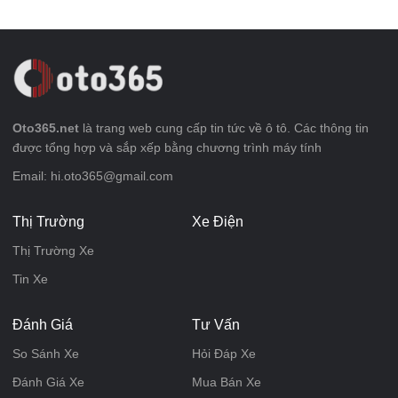
Oto365.net
là trang web cung cấp tin tức về ô tô. Các thông tin
được tổng hợp và sắp xếp bằng chương trình máy tính
Email: hi.oto365@gmail.com
Thị Trường
Xe Điện
Thị Trường Xe
Tin Xe
Đánh Giá
Tư Vấn
So Sánh Xe
Hỏi Đáp Xe
Đánh Giá Xe
Mua Bán Xe