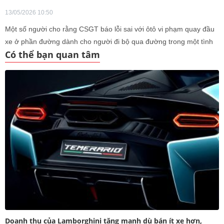
13/05/2026 10:50
Một số người cho rằng CSGT báo lỗi sai với ôtô vi phạm quay đầu
xe ở phần đường dành cho người đi bộ qua đường trong một tình
Có thể bạn quan tâm
huống cụ thể, Cục CSGT đã lên tiếng giải thích.
Doanh thu của Lamborghini tăng mạnh dù bán ít xe hơn,