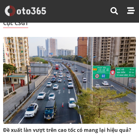
Trang Chủ
Cục CSGT
Cục CSGT
Đề xuất làn vượt trên cao tốc có mang lại hiệu quả?