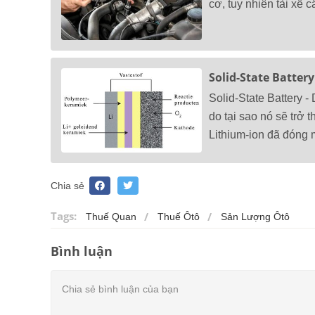
cơ, tuy nhiên tài xế c
Solid-State Battery 
Solid-State Battery - 
do tại sao nó sẽ trở 
Lithium-ion đã đóng mộ
Chia sẻ
Tags:
Thuế Quan
Thuế Ôtô
Sản Lượng Ôtô
Bình luận