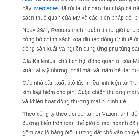
đây.
Mercedes
đã rút lại dự báo thu nhập cả nă
sách thuế quan của Mỹ và các biện pháp đối p
Ngày 29/4, Reuters trích nguồn tin từ giới ch
công bố chính sách xoa dịu tác động từ thuế ô
động sản xuất và nguồn cung ứng phụ tùng san
Ola Kallenius, chủ tịch hội đồng quản trị của 
xuất tại Mỹ nhưng "phải mất vài năm để đạt đư
Các nhà sản xuất ôtô lấy nhiều linh kiện từ 
kim loại hiếm cho pin. Cuộc chiến thương mại
và khiến hoạt động thương mại bị đình trệ.
Theo công ty theo dõi container Vizion, tính đ
đường biển trên toàn thế giới ở mọi ngành đã
gồm các lô hàng ôtô. Lượng đặt chỗ vận chuyể