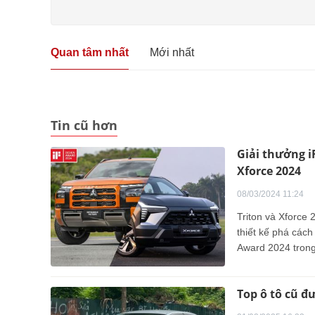
Quan tâm nhất
Mới nhất
Tin cũ hơn
Giải thưởng i
Xforce 2024
08/03/2024 11:24
Triton và Xforce
thiết kế phá các
Award 2024 trong
Top ô tô cũ đ