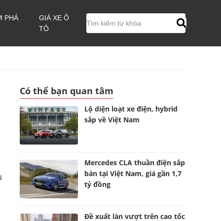
M PHÁ
GIÁ XE Ô
TÔ
Có thể bạn quan tâm
Lộ diện loạt xe điện, hybrid
sắp về Việt Nam
Mercedes CLA thuần điện sắp
bán tại Việt Nam, giá gần 1,7
ụ
tỷ đồng
Đề xuất làn vượt trên cao tốc