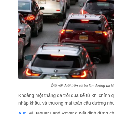
Ôtô nối đuôi trên cả ba làn đường tại 
Khoảng một tháng đã trôi qua kể từ khi chính 
nhập khẩu, và thương mại toàn cầu dường như
Audi
và Jaguar Land Rover quyết định dừng chu