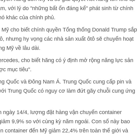
m, với lý do "những bất ổn đáng kể" phát sinh từ chính
hó khác của chính phủ.
ức Mỹ cho biết chính quyền Tổng thống Donald Trump sắp
tô, nhưng hy vọng các nhà sản xuất ôtô sẽ chuyển hoạt
g Mỹ về lâu dài.
Mercedes, cho biết hãng có ý định mở rộng năng lực sản
ợc mục tiêu".
Trung Quốc và Đông Nam Á. Trung Quốc cung cấp pin và
 với Trung Quốc có nguy cơ làm đứt gãy chuỗi cung ứng
ến ngày 14/4, lượng đặt hàng vận chuyển container
 giảm 9,9% so với cùng kỳ năm ngoái. Con số này bao
n container đến Mỹ giảm 22,4% trên toàn thế giới và