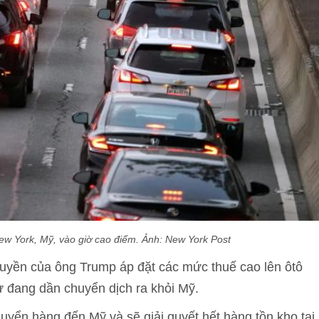
New York, Mỹ, vào giờ cao điểm. Ảnh: New York Post
quyền của ông Trump áp đặt các mức thuế cao lên ôtô
 đang dần chuyển dịch ra khỏi Mỹ.
yển hàng đến Mỹ và sẽ giải quyết hết hàng tồn kho tại