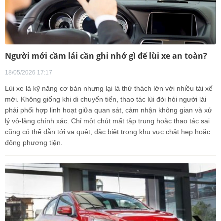
Người mới cầm lái cần ghi nhớ gì để lùi xe an toàn?
18/05/2026 17:17
Lùi xe là kỹ năng cơ bản nhưng lại là thử thách lớn với nhiều tài xế
mới. Không giống khi di chuyển tiến, thao tác lùi đòi hỏi người lái
phải phối hợp linh hoạt giữa quan sát, cảm nhận không gian và xử
lý vô-lăng chính xác. Chỉ một chút mất tập trung hoặc thao tác sai
cũng có thể dẫn tới va quệt, đặc biệt trong khu vực chật hẹp hoặc
đông phương tiện.