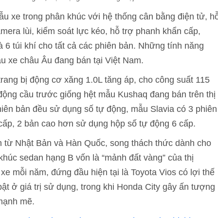
ẫu xe trong phân khúc với hệ thống cân bằng điện tử, h
mera lùi, kiểm soát lực kéo, hỗ trợ phanh khẩn cấp,
à 6 túi khí cho tất cả các phiên bản. Những tính năng
ẫu xe châu Âu đang bán tại Việt Nam.
rang bị động cơ xăng 1.0L tăng áp, cho công suất 115
ng cầu trước giống hệt mẫu Kushaq đang bán trên thị
hiên bản đều sử dụng số tự động, mẫu Slavia có 3 phiên
6 cấp, 2 bản cao hơn sử dụng hộp số tự động 6 cấp.
ến từ Nhật Bản và Hàn Quốc, song thách thức dành cho
 khúc sedan hạng B vốn là “mảnh đất vàng” của thị
xe mỗi năm, đứng đầu hiện tại là Toyota Vios có lợi thế
ật ở giá trị sử dụng, trong khi Honda City gây ấn tượng
 mạnh mẽ.