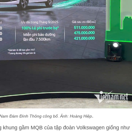
.
t Nam Đàm Đình Thông công bố. Ảnh: Hoàng Hiệp
ảng khung gầm MQB của tập đoàn Volkswagen giống như