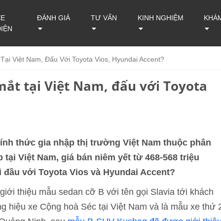
XE
ĐÁNH GIÁ
TƯ VẤN
KINH NGHIỆM
KHÁ
ĐIỆN
 Tại Việt Nam, Đấu Với Toyota Vios, Hyundai Accent?
 mắt tại Việt Nam, đấu với Toyota
hính thức gia nhập thị trường Việt Nam thuộc phân
tại Việt Nam, giá bán niêm yết từ 468-568 triệu
i đầu với Toyota Vios và Hyundai Accent?
iới thiệu mẫu sedan cỡ B với tên gọi Slavia tới khách
g hiệu xe Cộng hoà Séc tại Việt Nam và là mẫu xe thứ 