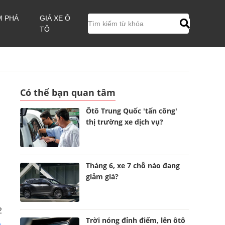
M PHÁ
GIÁ XE Ô
TÔ
Có thể bạn quan tâm
Ôtô Trung Quốc 'tấn công'
thị trường xe dịch vụ?
Tháng 6, xe 7 chỗ nào đang
giảm giá?
2
Trời nóng đỉnh điểm, lên ôtô