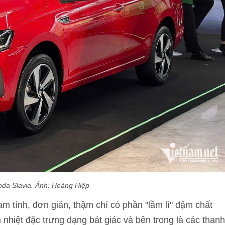
oda Slavia. Ảnh: Hoàng Hiệp
 tính, đơn giản, thậm chí có phần "lầm lì" đậm chất
nhiệt đặc trưng dạng bát giác và bên trong là các thanh