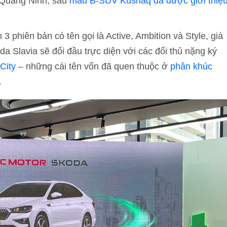
 Quảng Ninh, sau
mẫu B-SUV Kushaq đã được giới thiệ
 phiên bản có tên gọi là Active, Ambition và Style, giá
da Slavia sẽ đối đầu trực diện với các đối thủ nặng ký
City
– những cái tên vốn đã quen thuộc ở
phân khúc
.