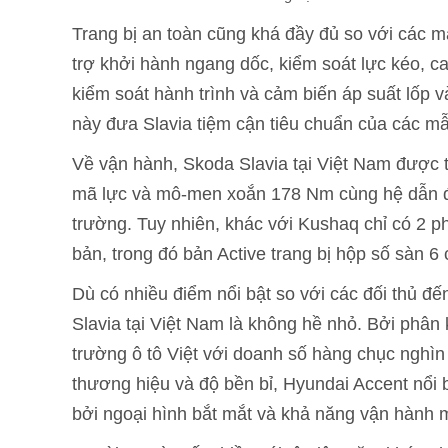
Trang bị an toàn cũng khá đầy đủ so với các m
trợ khởi hành ngang dốc, kiểm soát lực kéo, ca
kiểm soát hành trình và cảm biến áp suất lốp v
này đưa Slavia tiệm cận tiêu chuẩn của các m
Về vận hành, Skoda Slavia tại Việt Nam được t
mã lực và mô-men xoắn 178 Nm cùng hệ dẫn độ
trường. Tuy nhiên, khác với Kushaq chỉ có 2 p
bản, trong đó bản Active trang bị hộp số sàn 
Dù có nhiều điểm nổi bật so với các đối thủ đ
Slavia tại Việt Nam là không hề nhỏ. Bởi phân
trường ô tô Việt với doanh số hàng chục nghìn 
thương hiệu và độ bền bỉ, Hyundai Accent nổi b
bởi ngoại hình bắt mắt và khả năng vận hành