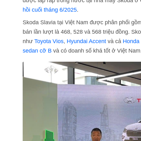
được lắp ráp trong nước tại nhà máy Skoda ở
hồi cuối tháng 6/2025
.
Skoda Slavia tại Việt Nam được phân phối gồm 3
bán lần lượt là 468, 528 và 568 triệu đồng. Sko
như
Toyota Vios
,
Hyundai Accent
và cả
Honda 
sedan cỡ B
và có doanh số khá tốt ở Việt Nam