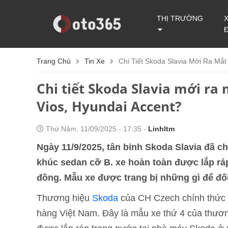
THỊ TRƯỜNG
Trang Chủ
Tin Xe
Chi Tiết Skoda Slavia Mới Ra Mắt
Chi tiết Skoda Slavia mới ra
Vios, Hyundai Accent?
Thứ Năm, 11/09/2025 - 17:35 -
Linhltm
Ngày 11/9/2025, tân binh Skoda Slavia đã c
khúc sedan cỡ B. xe hoàn toàn được lắp ráp 
đồng. Mẫu xe được trang bị những gì để đố
Thương hiệu
Skoda
của CH Czech chính thức g
hàng Việt Nam. Đây là mẫu xe thứ 4 của thươn