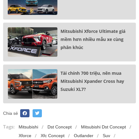
Mitsubishi Xforce Ultimate giá
mềm hơn nhiều mẫu xe cùng
phân khúc
Tài chính 700 triệu, nên mua
Mitsubishi Xpander Cross hay
Suzuki XL7?
Chia sẻ
Tags:
Mitsubishi
Dst Concept
Mitsubishi Dst Concept
Xforce
Xfc Concept
Outlander
Suv