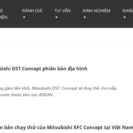
XE
ĐÁNH GIÁ
TƯ VẤN
KINH NGHIỆM
KHÁ
ĐIỆN
ubishi DST Concept phiên bản địa hình
ng gầm liền khối, Mitsubishi DST Concept sẽ thay thế cho mẫu
c nước thuộc khu vực ASEAN.
ện bản chạy thử của Mitsubishi XFC Concept tại Việt Na