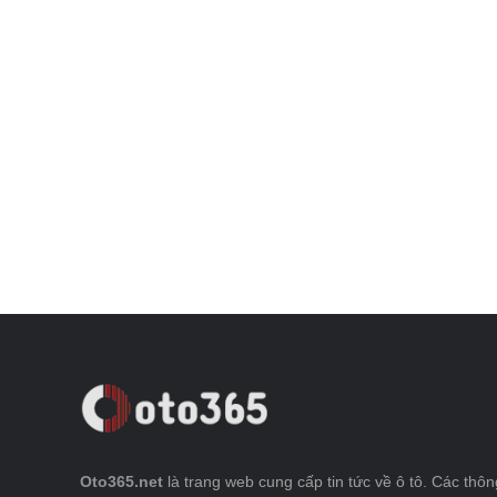
Oto365.net
là trang web cung cấp tin tức về ô tô. Các thông