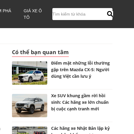
M PHÁ
GIÁ XE Ô
TÔ
Có thể bạn quan tâm
Điểm mặt những lỗi thường
gặp trên Mazda CX-5: Người
dùng Việt cần lưu ý
Xe SUV khung gầm rời hồi
sinh: Các hãng xe lớn chuẩn
bị cuộc cạnh tranh mới
m
Các hãng xe Nhật Bản lập kỷ