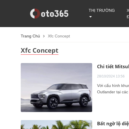
THỊ TRƯỜNG
Trang Chủ
Xfc Concept
Xfc Concept
Chi tiết Mits
28/10/2024 13:56
Với cấu hình khu
Outlander tại cá
Bất ngờ lộ di