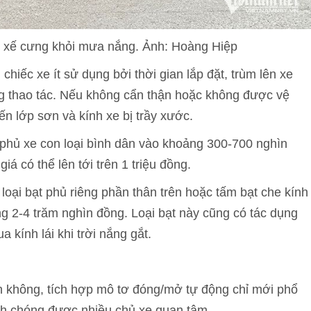
vệ xế cưng khỏi mưa nắng. Ảnh: Hoàng Hiệp
hiếc xe ít sử dụng bởi thời gian lắp đặt, trùm lên xe
ng thao tác. Nếu không cẩn thận hoặc không được vệ
iến lớp sơn và kính xe bị trầy xước.
t phủ xe con loại bình dân vào khoảng 300-700 nghìn
iá có thể lên tới trên 1 triệu đồng.
 loại bạt phủ riêng phần thân trên hoặc tấm bạt che kính
g 2-4 trăm nghìn đồng. Loại bạt này cũng có tác dụng
 kính lái khi trời nắng gắt.
ân không, tích hợp mô tơ đóng/mở tự động chỉ mới phổ
nh chóng được nhiều chủ xe quan tâm.