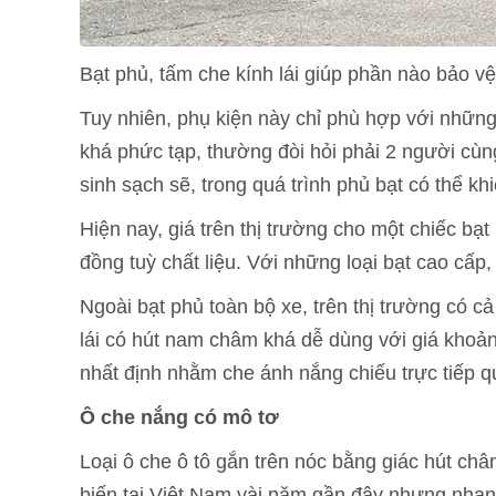
Bạt phủ, tấm che kính lái giúp phần nào bảo 
Tuy nhiên, phụ kiện này chỉ phù hợp với những c
khá phức tạp, thường đòi hỏi phải 2 người cù
sinh sạch sẽ, trong quá trình phủ bạt có thể kh
Hiện nay, giá trên thị trường cho một chiếc bạ
đồng tuỳ chất liệu. Với những loại bạt cao cấp, g
Ngoài bạt phủ toàn bộ xe, trên thị trường có cả
lái có hút nam châm khá dễ dùng với giá khoản
nhất định nhằm che ánh nắng chiếu trực tiếp qua
Ô che nắng có mô tơ
Loại ô che ô tô gắn trên nóc bằng giác hút ch
biến tại Việt Nam vài năm gần đây nhưng nha