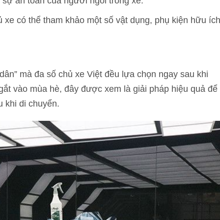
sự an toàn của người ngồi trong xe.
xe có thể tham khảo một số vật dụng, phụ kiện hữu íc
 dân” mà đa số chủ xe Việt đều lựa chọn ngay sau khi
y gắt vào mùa hè, đây được xem là giải pháp hiệu quả để
 khi di chuyển.