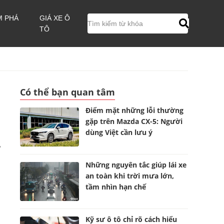
M PHÁ
GIÁ XE Ô
TÔ
Có thể bạn quan tâm
Điểm mặt những lỗi thường
gặp trên Mazda CX-5: Người
dùng Việt cần lưu ý
.
Những nguyên tắc giúp lái xe
an toàn khi trời mưa lớn,
tầm nhìn hạn chế
Kỹ sư ô tô chỉ rõ cách hiểu