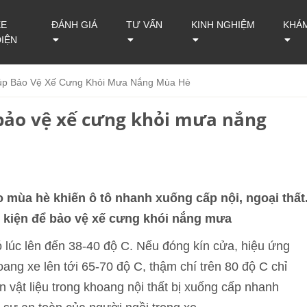
XE
ĐÁNH GIÁ
TƯ VẤN
KINH NGHIỆM
KHÁ
ĐIỆN
Giúp Bảo Vệ Xế Cưng Khỏi Mưa Nắng Mùa Hè
 bảo vệ xế cưng khỏi mưa nắng
o mùa hè khiến ô tô nhanh xuống cấp nội, ngoại thất
ụ kiện để bảo vệ xế cưng khói nắng mưa
ó lúc lên đến 38-40 độ C. Nếu đóng kín cửa, hiệu ứng
oang xe lên tới 65-70 độ C, thậm chí trên 80 độ C chỉ
n vật liệu trong khoang nội thất bị xuống cấp nhanh