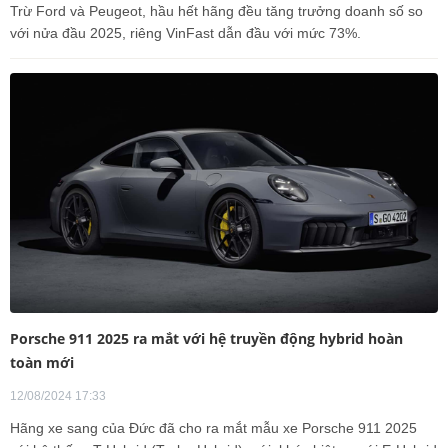
Trừ Ford và Peugeot, hầu hết hãng đều tăng trưởng doanh số so
với nửa đầu 2025, riêng VinFast dẫn đầu với mức 73%.
Porsche 911 2025 ra mắt với hệ truyền động hybrid hoàn
toàn mới
12/08/2024 17:33
Hãng xe sang của Đức đã cho ra mắt mẫu xe Porsche 911 2025