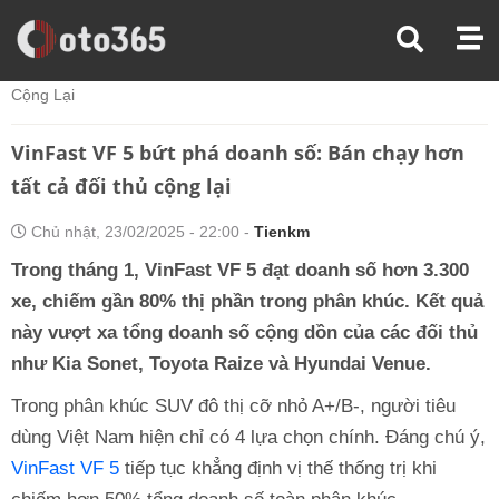
Trang Chủ
Thị Trường Xe
VinFast VF 5 Bứt Phá Doanh Số: Bán Chạy Hơn Tất Cả Đối Thủ
Cộng Lại
VinFast VF 5 bứt phá doanh số: Bán chạy hơn
tất cả đối thủ cộng lại
Chủ nhật, 23/02/2025 - 22:00 -
Tienkm
Trong tháng 1, VinFast VF 5 đạt doanh số hơn 3.300
xe, chiếm gần 80% thị phần trong phân khúc. Kết quả
này vượt xa tổng doanh số cộng dồn của các đối thủ
như Kia Sonet, Toyota Raize và Hyundai Venue.
Trong phân khúc SUV đô thị cỡ nhỏ A+/B-, người tiêu
dùng Việt Nam hiện chỉ có 4 lựa chọn chính. Đáng chú ý,
VinFast VF 5
tiếp tục khẳng định vị thế thống trị khi