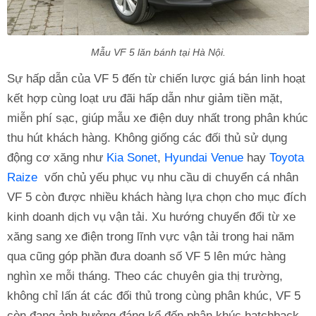
Mẫu VF 5 lăn bánh tại Hà Nội.
Sự hấp dẫn của VF 5 đến từ chiến lược giá bán linh hoạt
kết hợp cùng loạt ưu đãi hấp dẫn như giảm tiền mặt,
miễn phí sạc, giúp mẫu xe điện duy nhất trong phân khúc
thu hút khách hàng. Không giống các đối thủ sử dụng
động cơ xăng như
Kia Sonet
,
Hyundai Venue
hay
Toyota
Raize
vốn chủ yếu phục vụ nhu cầu di chuyển cá nhân
VF 5 còn được nhiều khách hàng lựa chọn cho mục đích
kinh doanh dịch vụ vận tải. Xu hướng chuyển đổi từ xe
xăng sang xe điện trong lĩnh vực vận tải trong hai năm
qua cũng góp phần đưa doanh số VF 5 lên mức hàng
nghìn xe mỗi tháng. Theo các chuyên gia thị trường,
không chỉ lấn át các đối thủ trong cùng phân khúc, VF 5
còn đang ảnh hưởng đáng kể đến phân khúc hatchback