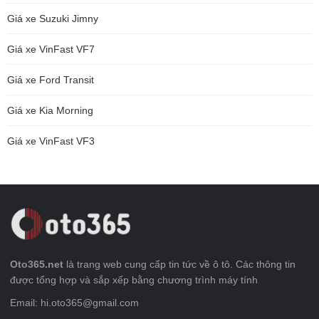
Giá xe Suzuki Jimny
Giá xe VinFast VF7
Giá xe Ford Transit
Giá xe Kia Morning
Giá xe VinFast VF3
Oto365.net
là trang web cung cấp tin tức về ô tô. Các thông tin
được tổng hợp và sắp xếp bằng chương trình máy tính
Email: hi.oto365@gmail.com