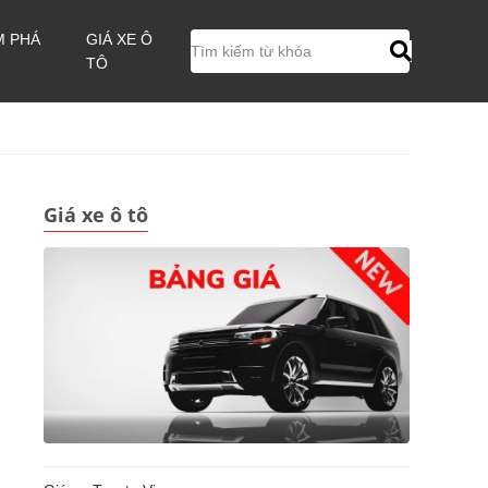
M PHÁ
GIÁ XE Ô
TÔ
Giá xe ô tô