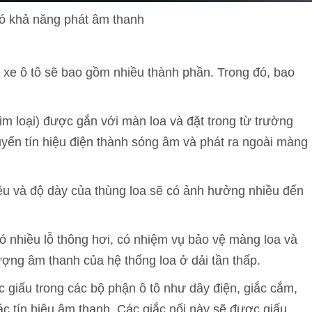
 có khả năng phát âm thanh
c xe ô tô sẽ bao gồm nhiều thành phần. Trong đó, bao
kim loại) được gắn với màn loa và đặt trong từ trường
yển tín hiệu điện thành sóng âm và phát ra ngoài màng
liệu và độ dày của thùng loa sẽ có ảnh hưởng nhiều đến
ó nhiều lỗ thông hơi, có nhiệm vụ bảo vệ màng loa và
ượng âm thanh của hệ thống loa ở dải tần thấp.
giấu trong các bộ phận ô tô như dây điện, giắc cắm,
c tín hiệu âm thanh. Các giắc nối này sẽ được giấu