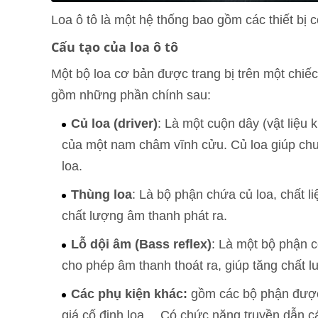
Loa ô tô là một hệ thống bao gồm các thiết bị
Cấu tạo của loa ô tô
Một bộ loa cơ bản được trang bị trên một chiế
gồm những phần chính sau:
Củ loa (driver)
: Là một cuộn dây (vật liệu 
của một nam châm vĩnh cửu. Củ loa giúp chu
loa.
Thùng loa
: Là bộ phận chứa củ loa, chất 
chất lượng âm thanh phát ra.
Lỗ dội âm (Bass reflex)
: Là một bộ phận c
cho phép âm thanh thoát ra, giúp tăng chất l
Các phụ kiện khác:
gồm các bộ phận được 
giá cố định loa… Có chức năng truyền dẫn cá