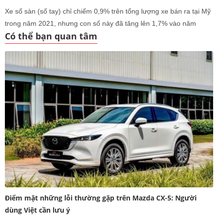
Xe số sàn (số tay) chỉ chiếm 0,9% trên tổng lượng xe bán ra tại Mỹ
trong năm 2021, nhưng con số này đã tăng lên 1,7% vào năm
Có thể bạn quan tâm
2023. hộp số sàn vẫn đang có sức sống mạnh mẽ.
Điểm mặt những lỗi thường gặp trên Mazda CX-5: Người
dùng Việt cần lưu ý