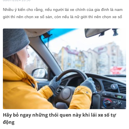
08/07/2024 20:56
Nhiều ý kiến cho rằng, nếu người lái xe chính của gia đình là nam
giới thì nên chọn xe số sàn, còn nếu là nữ giới thì nên chọn xe số
tự động. Tuy nhiên, quyết định này không nên dựa vào giới tính mà
cần cân nhắc dựa trên sở thích cá nhân, thói quen lái xe, và điều
kiện giao thông.
Hãy bỏ ngay những thói quen này khi lái xe số tự
động