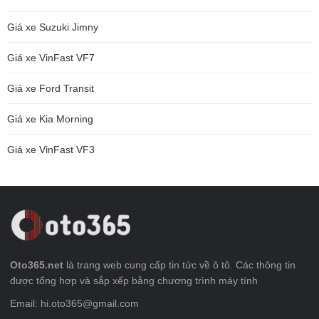
Giá xe Suzuki Jimny
Giá xe VinFast VF7
Giá xe Ford Transit
Giá xe Kia Morning
Giá xe VinFast VF3
Oto365.net
là trang web cung cấp tin tức về ô tô. Các thông tin
được tổng hợp và sắp xếp bằng chương trình máy tính
Email: hi.oto365@gmail.com