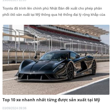
13/06/2025 11:05
Toyota đã trình lên chính phủ Nhật Bản đề xuất cho phép phân
phối ôtô sản xuất tại Mỹ thông qua hệ thống đại lý rộng khắp của
hãng. Động thái này nhằm góp phần thúc đẩy tiến trình đàm phán
thương mại song phương với Mỹ, trong bối cảnh hai bên đang tìm
kiếm giải pháp cân bằng lợi ích và giảm áp lực thuế quan.
Top 10 xe nhanh nhất từng được sản xuất tại Mỹ
03/09/2024 09:06