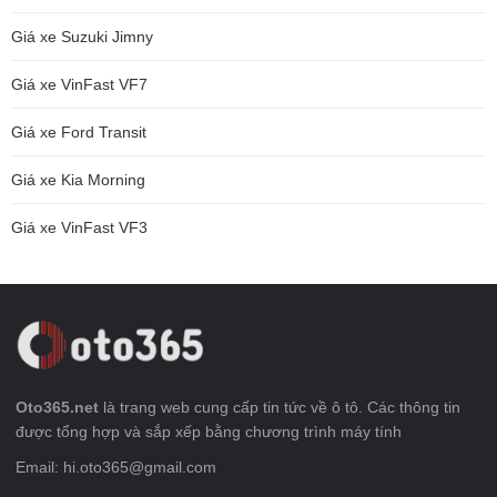
Giá xe Suzuki Jimny
Giá xe VinFast VF7
Giá xe Ford Transit
Giá xe Kia Morning
Giá xe VinFast VF3
Oto365.net
là trang web cung cấp tin tức về ô tô. Các thông tin
được tổng hợp và sắp xếp bằng chương trình máy tính
Email: hi.oto365@gmail.com