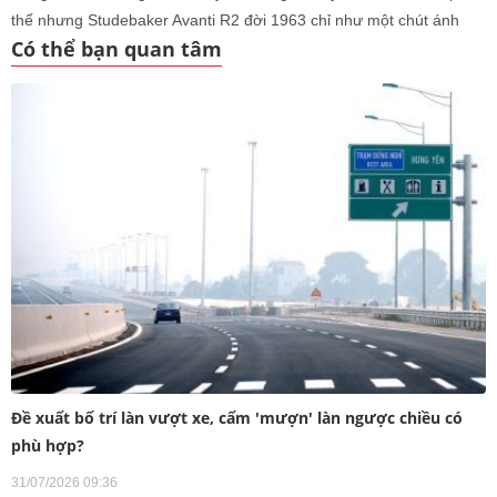
thế nhưng Studebaker Avanti R2 đời 1963 chỉ như một chút ánh
Có thể bạn quan tâm
sáng loé lên rồi nhanh chóng vụt tắt.
Đề xuất bố trí làn vượt xe, cấm 'mượn' làn ngược chiều có
phù hợp?
31/07/2026 09:36