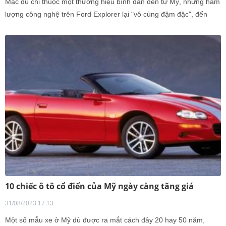
Mặc dù chỉ thuộc một thương hiệu bình dân đến từ Mỹ, nhưng hàm
lượng công nghệ trên Ford Explorer lại "vô cùng đậm đặc", đến
mức có thể dễ dàng đánh bại hàng loạt mẫu xe sang cùng tầm
tiền.
10 chiếc ô tô cổ điển của Mỹ ngày càng tăng giá
31/08/2023 17:13
Một số mẫu xe ở Mỹ dù được ra mắt cách đây 20 hay 50 năm,