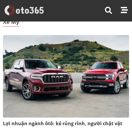
Trang Chủ
Xe Mỹ
Xe Mỹ
Lợi nhuận ngành ôtô: kẻ rủng rỉnh, người chật vật