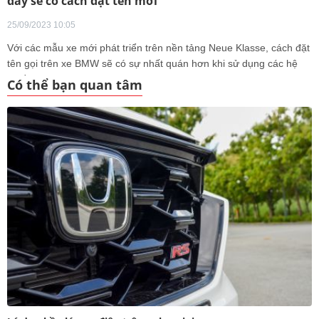
đây sẽ có cách đặt tên mới
25/09/2023 10:05
Với các mẫu xe mới phát triển trên nền tảng Neue Klasse, cách đặt
tên gọi trên xe BMW sẽ có sự nhất quán hơn khi sử dụng các hệ
truyền động khác nhau.
Có thể bạn quan tâm