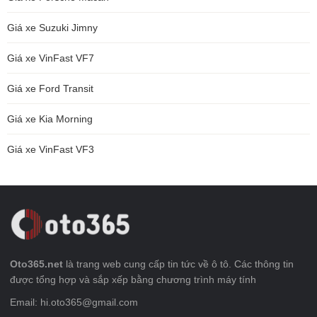
Giá xe Suzuki Jimny
Giá xe VinFast VF7
Giá xe Ford Transit
Giá xe Kia Morning
Giá xe VinFast VF3
Oto365.net
là trang web cung cấp tin tức về ô tô. Các thông tin
được tổng hợp và sắp xếp bằng chương trình máy tính
Email: hi.oto365@gmail.com