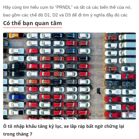
Hãy cùng tìm hiểu cụm từ “PRNDL” và tất cả các biến thể của nó,
bao gồm các chế độ D1, D2 và D3 để đi tìm ý nghĩa đầy đủ các
Có thể bạn quan tâm
chữ và số trên cần gạt hộp số tự động. Bạn đã bao giờ tự hỏi
những chữ và số trên cần gạt
Ô tô nhập khẩu tăng kỷ lục, xe lắp ráp bất ngờ chững lại
trong tháng 7