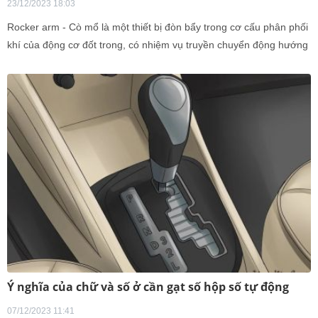
23/12/2023 18:03
Rocker arm - Cò mổ là một thiết bị đòn bẩy trong cơ cấu phân phối
khí của động cơ đốt trong, có nhiệm vụ truyền chuyển động hướng
tâm từ cam thành chuyển động thẳng tại xupap để mở xupap. Một
đầu của cò mổ được nâng lên – hạ xuống bởi vấu cam
Ý nghĩa của chữ và số ở cần gạt số hộp số tự động
07/12/2023 11:41