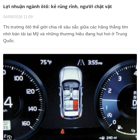
Lợi nhuận ngành ôtô: kẻ rủng rỉnh, người chật vật
04/08/2026 11:09
Thị trường ôtô thế giới chia rẽ sâu sắc giữa các hãng thắng lớn
nhờ bán tải tại Mỹ và những thương hiệu đang hụt hơi ở Trung
Quốc.