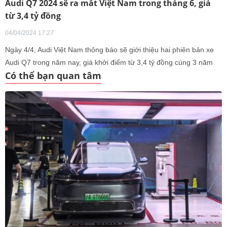
Audi Q7 2024 sẽ ra mắt Việt Nam trong tháng 6, giá
từ 3,4 tỷ đồng
04/04/2024 17:27
Ngày 4/4, Audi Việt Nam thông báo sẽ giới thiệu hai phiên bản xe
Audi Q7 trong năm nay, giá khởi điểm từ 3,4 tỷ đồng cùng 3 năm
Có thể bạn quan tâm
bảo hành không giới hạn km.