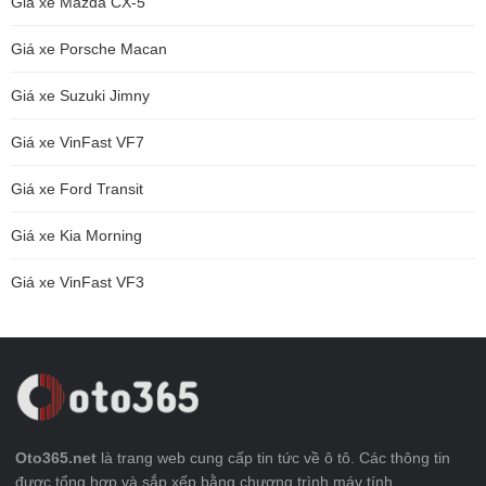
Giá xe Mazda CX-5
Giá xe Porsche Macan
Giá xe Suzuki Jimny
Giá xe VinFast VF7
Giá xe Ford Transit
Giá xe Kia Morning
Giá xe VinFast VF3
Oto365.net
là trang web cung cấp tin tức về ô tô. Các thông tin
được tổng hợp và sắp xếp bằng chương trình máy tính