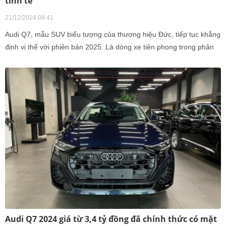
tinh tế
21/12/2024 08:41
Audi Q7, mẫu SUV biểu tượng của thương hiệu Đức, tiếp tục khẳng
định vị thế với phiên bản 2025. Là dòng xe tiên phong trong phân
khúc SUV hạng sang từ năm 2005, Audi Q7 đã trải qua nhiều cải
tiến để trở thành chuẩn mực của sự sang trọng và công nghệ hiện
đại.
Audi Q7 2024 giá từ 3,4 tỷ đồng đã chính thức có mặt