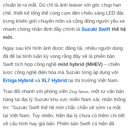
chuẩn bị ra mắt. Dù chỉ là ảnh teaser với góc chụp hạn
chế, thiết kế tổng thể cùng cụm đèn chiếu sáng LED đặc
trưng khiến giới chuyên môn và cộng đồng người yêu xe
nhanh chóng nhận định đây chính là
Suzuki Swift
thế hệ
mới
.
Ngay sau khi hình ảnh được đăng tải, nhiều người dùng
đã để lại bình luận kỳ vọng rằng đây sẽ là phiên bản
Swift tích hợp công nghệ
mild hybrid (MHEV)
– chiến
lược công nghệ điện hóa mà Suzuki từng áp dụng với
Ertiga Hybrid
và
XL7 Hybrid
tại thị trường Việt Nam.
Trao đổi nhanh với phóng viên
, một tư vấn bán
Zing News
hàng tại đại lý Suzuki khu vực miền Nam xác nhận thông
tin: “Suzuki Swift thế hệ mới chắc chắn sẽ sớm ra mắt
tại Việt Nam. Tuy nhiên, hiện đại lý chưa có thêm chi tiết
về cấu hình hay giá bán. Phiên bản Swift cũ hiện đã