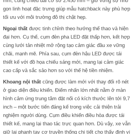
mm, cùng chiều dài cơ sở 2.450 mm – giữ vững sự nhỏ
gọn linh hoạt đặc trưng giúp mẫu hatchback này phù hợp
tối ưu với môi trường đô thị chật hẹp.
Ngoại thất
được tinh chỉnh theo hướng thể thao và hiện
đại hơn. Cụ thể, cụm đèn pha LED đặt thấp hơn, kết hợp
cùng lưới tản nhiệt mở rộng tạo cảm giác đầu xe vững
chãi, mạnh mẽ. Phía sau, cụm đèn hậu LED được tái
thiết kế với đồ họa chiếu sáng mới, mang lại cảm giác
cao cấp và sắc sảo hơn so với thế hệ tiền nhiệm.
Khoang nội thất
cũng được làm mới với thay đổi rõ nét
ở giao diện điều khiển. Điểm nhấn lớn nhất nằm ở màn
hình cảm ứng trung tâm đặt nổi có kích thước lên tới 9,7
inch – một bước tiến đáng kể trong việc cải thiện trải
nghiệm người dùng. Cụm điều khiển điều hòa được tái
thiết kế, mang lại thao tác trực quan hơn. Dù vậy, xe vẫn
giữ lại phanh tay cơ truyền thống chi tiết cho thấy định vị