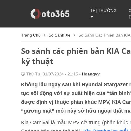
THỊ TRƯỜNG
Trang Chủ
So Sánh Xe
So Sánh Các Phiên Bản KIA
So sánh các phiên bản KIA Ca
kỹ thuật
Thứ Tư, 31/07/2024 - 21:15 -
Hoangvv
Không lâu ngay sau khi Hyundai Stargazer r
tục sôi động với sự xuất hiện của “tân bin
được định vị thuộc phân khúc MPV, KIA Car
“gương mặt” mới này sở hữu ngoại thất m
Kia Carnival là mẫu MPV cỡ trung (phân khúc m