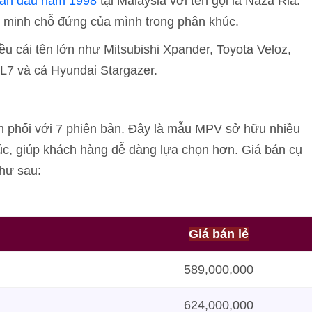
 lần đầu năm 1998
tại Malaysia với tên gọi là Naza Ria.
g minh chỗ đứng của mình trong phân khúc.
ều cái tên lớn như Mitsubishi Xpander, Toyota Veloz,
XL7 và cả Hyundai Stargazer.
n phối với 7 phiên bản. Đây là mẫu MPV sở hữu nhiều
úc, giúp khách hàng dễ dàng lựa chọn hơn. Giá bán cụ
như sau:
Giá bán lẻ
589,000,000
624,000,000