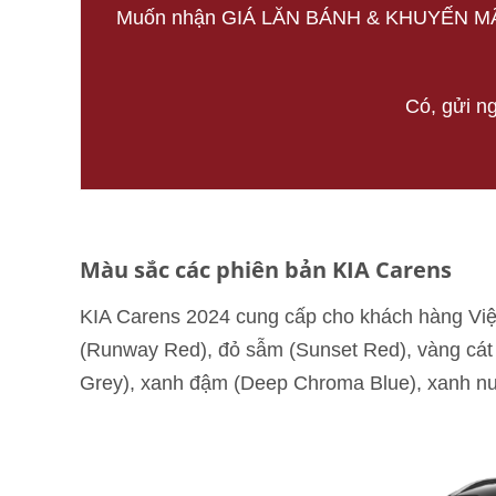
Muốn nhận GIÁ LĂN BÁNH & KHUYẾN MÃI 
Có, gửi ng
Màu sắc các phiên bản KIA Carens
KIA Carens 2024 cung cấp cho khách hàng Việt
(Runway Red), đỏ sẫm (Sunset Red), vàng cát (Y
Grey), xanh đậm (Deep Chroma Blue), xanh nướ