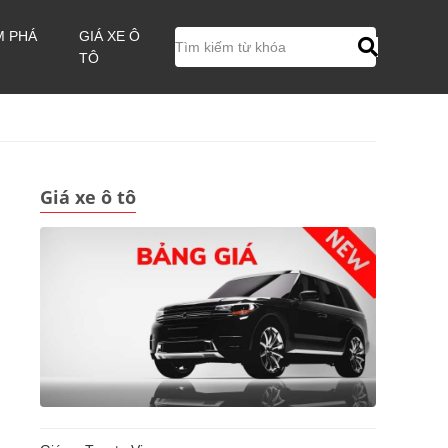
M PHÁ
GIÁ XE Ô
TÔ
Giá xe ô tô