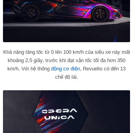
Khả năng tăng tốc từ 0 lên 100 km/h của siêu xe này mất
khoảng 2,5 giây, trước khi đạt vận tốc tối đa hơn 350
km/h. Với hệ thống
động cơ điện
, Revuelto có đến 13
chế độ lái.