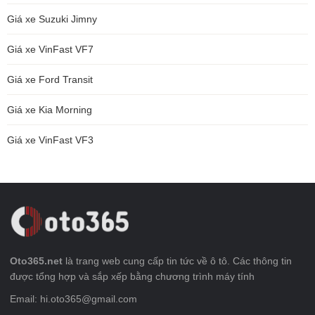
Giá xe Suzuki Jimny
Giá xe VinFast VF7
Giá xe Ford Transit
Giá xe Kia Morning
Giá xe VinFast VF3
Oto365.net
là trang web cung cấp tin tức về ô tô. Các thông tin
được tổng hợp và sắp xếp bằng chương trình máy tính
Email: hi.oto365@gmail.com