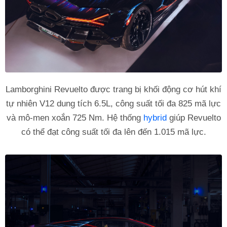
Lamborghini Revuelto được trang bị khối động cơ hút khí
tự nhiên V12 dung tích 6.5L, công suất tối đa 825 mã lực
và mô-men xoắn 725 Nm. Hệ thống
hybrid
giúp Revuelto
có thể đạt công suất tối đa lên đến 1.015 mã lực.