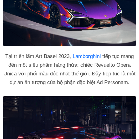
Tại triển lãm Art Basel 2023,
Lamborghini
tiếp tục mang
đến một siêu phẩm hàng thửa: chiếc Revuelto Opera
Unica với phối màu độc nhất thế giới. Đây tiếp tục là một
dự án ấn tượng của bộ phận đặc biệt Ad Personam.