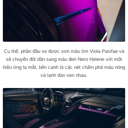
Cụ thể, phần đầu xe được sơn màu tím Viola Pasifae và
sẽ chuyển đổi dần sang màu đen Nero Helene với một
hiệu ứng lạ mắt, bên cạnh là các nét chấm phá màu nóng
và lạnh đan xen nhau.