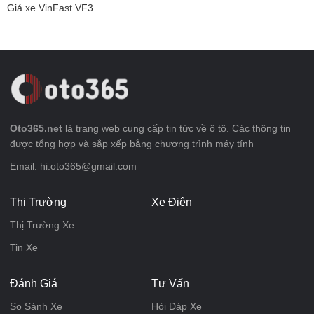
Giá xe VinFast VF3
Oto365.net
là trang web cung cấp tin tức về ô tô. Các thông tin
được tổng hợp và sắp xếp bằng chương trình máy tính
Email: hi.oto365@gmail.com
Thị Trường
Xe Điện
Thị Trường Xe
Tin Xe
Đánh Giá
Tư Vấn
So Sánh Xe
Hỏi Đáp Xe