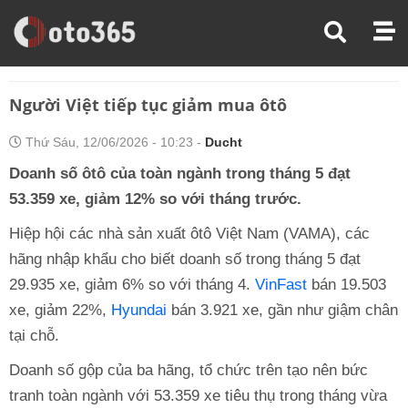
Trang Chủ
Thị Trường Xe
Người Việt Tiếp Tục Giảm Mua Ôtô
Người Việt tiếp tục giảm mua ôtô
Thứ Sáu, 12/06/2026 - 10:23 -
Ducht
Doanh số ôtô của toàn ngành trong tháng 5 đạt
53.359 xe, giảm 12% so với tháng trước.
Hiệp hội các nhà sản xuất ôtô Việt Nam (VAMA), các
hãng nhập khẩu cho biết doanh số trong tháng 5 đạt
29.935 xe, giảm 6% so với tháng 4.
VinFast
bán 19.503
xe, giảm 22%,
Hyundai
bán 3.921 xe, gần như giậm chân
tại chỗ.
Doanh số gộp của ba hãng, tổ chức trên tạo nên bức
tranh toàn ngành với 53.359 xe tiêu thụ trong tháng vừa