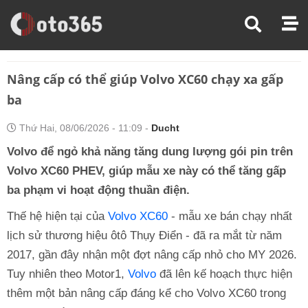
Trang Chủ
Tin Xe
Nâng Cấp Có Thể Giúp Volvo XC60 Chạy Xa Gấp Ba
Nâng cấp có thể giúp Volvo XC60 chạy xa gấp
ba
Thứ Hai, 08/06/2026 - 11:09 -
Ducht
Volvo để ngỏ khả năng tăng dung lượng gói pin trên
Volvo XC60 PHEV, giúp mẫu xe này có thể tăng gấp
ba phạm vi hoạt động thuần điện.
Thế hệ hiện tại của
Volvo XC60
- mẫu xe bán chạy nhất
lịch sử thương hiệu ôtô Thụy Điển - đã ra mắt từ năm
2017, gần đây nhận một đợt nâng cấp nhỏ cho MY 2026.
Tuy nhiên theo Motor1,
Volvo
đã lên kế hoạch thực hiện
thêm một bản nâng cấp đáng kể cho Volvo XC60 trong