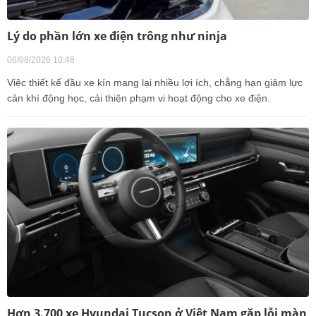
Lý do phần lớn xe điện trông như ninja
06/08/2026 10:48
Việc thiết kế đầu xe kín mang lại nhiều lợi ích, chẳng hạn giảm lực
cản khí động học, cải thiện phạm vi hoạt động cho xe điện.
Hơn 3.700 xe Hyundai Tucson ở Việt Nam gặp lỗi màn