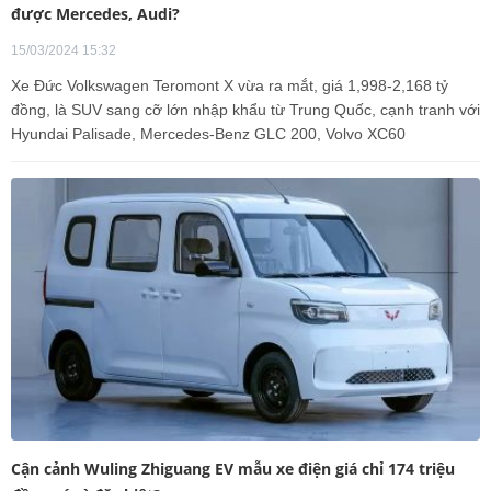
được Mercedes, Audi?
15/03/2024 15:32
Xe Đức Volkswagen Teromont X vừa ra mắt, giá 1,998-2,168 tỷ
đồng, là SUV sang cỡ lớn nhập khẩu từ Trung Quốc, cạnh tranh với
Hyundai Palisade, Mercedes-Benz GLC 200, Volvo XC60
Cận cảnh Wuling Zhiguang EV mẫu xe điện giá chỉ 174 triệu